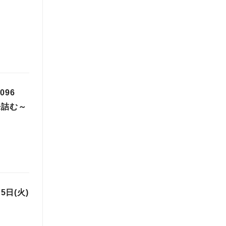
96
来詰む～
日(火)