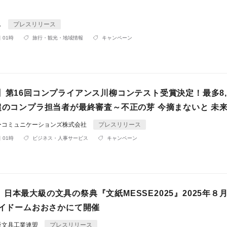
ス
プレスリリース
 01時
旅行・観光・地域情報
キャンペーン
】第16回コンプライアンス川柳コンテスト受賞決定！最多8,0
名超のコンプラ担当者が最終審査～不正の芽 今摘まないと 未
ーコミュニケーションズ株式会社
プレスリリース
 01時
ビジネス・人事サービス
キャンペーン
日本最大級の文具の祭典『文紙MESSE2025』2025年８月5
マイドームおおさかにて開催
阪文具工業連盟
プレスリリース