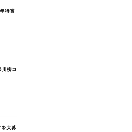
昨年特賞
泉川柳コ
”を大募