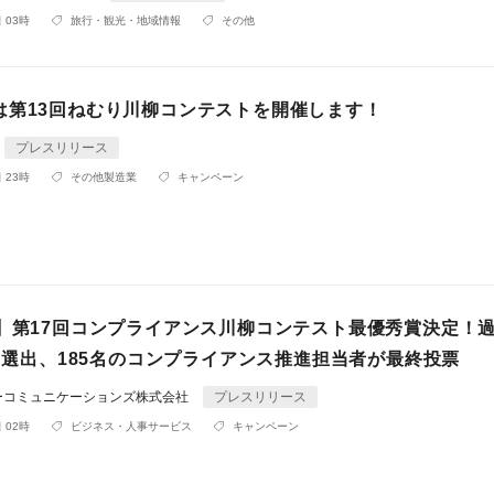
 03時
旅行・観光・地域情報
その他
は第13回ねむり川柳コンテストを開催します！
プレスリリース
 23時
その他製造業
キャンペーン
催】第17回コンプライアンス川柳コンテスト最優秀賞決定！
から選出、185名のコンプライアンス推進担当者が最終投票
ーコミュニケーションズ株式会社
プレスリリース
 02時
ビジネス・人事サービス
キャンペーン