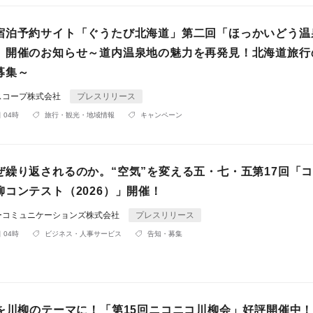
宿泊予約サイト「ぐうたび北海道」第二回「ほっかいどう温
」開催のお知らせ～道内温泉地の魅力を再発見！北海道旅行
募集～
スコープ株式会社
プレスリリース
 04時
旅行・観光・地域情報
キャンペーン
ぜ繰り返されるのか。“空気”を変える五・七・五第17回「
コンテスト（2026）」開催！
ーコミュニケーションズ株式会社
プレスリリース
 04時
ビジネス・人事サービス
告知・募集
Iを川柳のテーマに！「第15回ニコニコ川柳会」好評開催中！