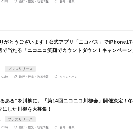
 01時
旅行・観光・地域情報
告知・募集
ありがとうございます！公式アプリ「ニコパス」でiPhone1
選で当たる「ニコニコ笑顔でカウントダウン！キャンペーン
ス
プレスリリース
 01時
旅行・観光・地域情報
キャンペーン
あるある”を川柳に。「第14回ニコニコ川柳会」開催決定！
マにした川柳を大募集！
ス
プレスリリース
 01時
旅行・観光・地域情報
告知・募集