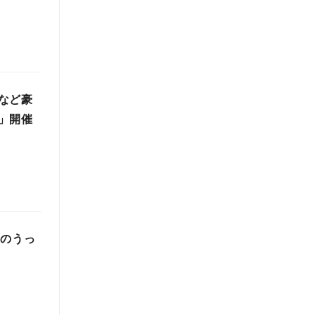
7など豪
」開催
冬のうっ