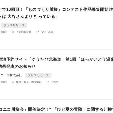
年で10回目！「ものづくり川柳」コンテスト作品募集開始
らば 大谷さんより 打っている」
プレスリリース
 01時
その他製造業
告知・募集
宿泊予約サイト「ぐうたび北海道」第1回「ほっかいどう温
結果発表のお知らせ
スコープ株式会社
プレスリリース
 01時
旅行・観光・地域情報
その他
ニコニコ川柳会」開催決定！“ 「ひと夏の冒険」に関する川柳