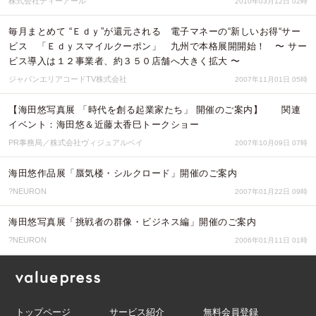
株式会社ディーアール
2010年03月12日 02時
毎月まとめて “Ｅｄｙ”が還元される 電子マネーの“新しいお得“サー
ビス 「Ｅｄｙスマイルクーポン」 九州で本格展開開始！ 〜 サー
ビス導入は１２事業者、約３５０店舗へ大きく拡大 〜
ジャパンエリアコードTV株式会社
2007年11月01日 05時
【海田悠写真展 「時代を創る起業家たち」 開催のご案内】 関連
イベント：海田悠＆近藤太香巳トークショー
PR事務局／株式会社ヴィジュアルベイ
2007年10月09日 07時
海田悠作品展「蜃気楼・シルクロード」開催のご案内
?NEURON
2007年01月22日 09時
海田悠写真展「挑戦者の群像・ビジネス編」開催のご案内
?NEURON
2006年01月11日 01時
トップページ
サービス紹介
無料会員登録