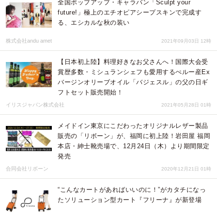
全国ポップアップ・キャラバン「Sculpt your
future!」極上のエチオピアシープスキンで完成す
る、エシカルな秋の装い
株式会社andu amet
2021年09月03日 12時
【日本初上陸】料理好きなお父さんへ！国際大会受
賞歴多数・ミシュランシェフも愛用するぺルー産Ex
バージンオリーブオイル「バジェスル」の父の日ギ
フトセット販売開始！
イリスジャパン株式会社
2021年05月28日 01時
メイドイン東京にこだわったオリジナルレザー製品
販売の「リボーン」が、福岡に初上陸！岩田屋 福岡
本店・紳士靴売場で、12月24日（木）より期間限定
発売
合同会社リボーン
2020年12月21日 01時
“こんなカートがあればいいのに！”がカタチになっ
たソリューション型カート『フリーナ』が新登場