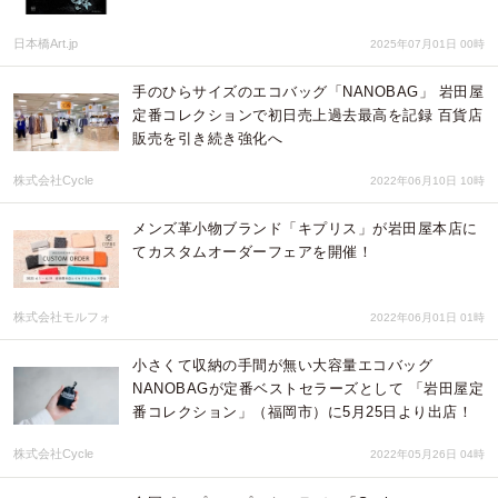
日本橋Art.jp
2025年07月01日 00時
手のひらサイズのエコバッグ「NANOBAG」 岩田屋
定番コレクションで初日売上過去最高を記録 百貨店
販売を引き続き強化へ
株式会社Cycle
2022年06月10日 10時
​メンズ​革小物ブランド「キプリス」が岩田屋本店に
てカスタムオーダーフェアを開催！
株式会社モルフォ
2022年06月01日 01時
小さくて収納の手間が無い大容量エコバッグ
NANOBAGが定番ベストセラーズとして 「岩田屋定
番コレクション」（福岡市）に5月25日より出店！
株式会社Cycle
2022年05月26日 04時