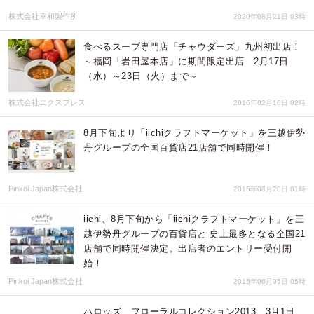
株式会社幸和製作所
2020年08月21日 03時
食べるスープ専門店「チャウダーズ」九州初出店！
～福岡「岩田屋本店」に期間限定出店 2月17日
（水）～23日（火）まで～
株式会社エクスプレス
2016年02月16日 02時
8月下旬より「iichiクラフトマーケット」を三越伊勢
丹グループの全国百貨店21店舗で同時開催！
Pinkoi Japan株式会社
2015年08月20日 01時
iichi、8月下旬から「iichiクラフトマーケット」を三
越伊勢丹グループの百貨店と 史上最多となる全国21
店舗で同時開催決定。出店者のエントリー受付開
始！
Pinkoi Japan株式会社
2015年06月05日 05時
ハロッズ フローラルコレクション2013 3月1日