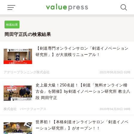
検索結果
岡田守正氏の検索結果
【剣道専門オンラインサロン「剣道イノベーション
研究所」】が大規模リニューアル！
アデリープランニング株式会社
2021年06月29日 02時
史上最大級！250名超！【剣道「無料オンライン稽
古会」を開催】by剣道イノベーション研究所 教士八
段 岡田守正
株式会社 パークフォーアス
2020年04月20日 08時
世界初！【本格剣道オンラインサロン「剣道イノベ
ーション研究所」】がオープン！！