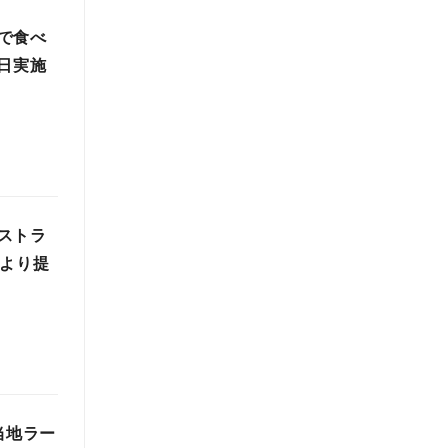
で食べ
0日実施
ストラ
日より提
当地ラー