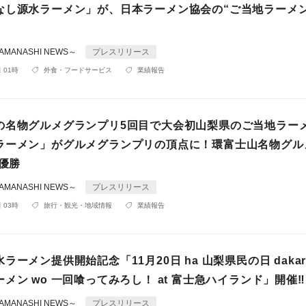
なし源水ラーメン」が、日本ラーメン協会の“ご当地ラーメン
MANASHI NEWS～
プレスリリース
 01時
外食・フードサービス
業績報告
の名物グルメグランプリ5回目で大会初山梨県のご当地ラー
ラーメン」がグルメグランプリの頂点に！環富士山名物グル
4優勝
MANASHI NEWS～
プレスリリース
 03時
旅行・観光・地域情報
業績報告
ラーメン提供開始記念「11月20日 ha 山梨県民の日 dakar
メン wo 一回喰ってみろし！ at 富士急ハイランド」開催‼
MANASHI NEWS～
プレスリリース