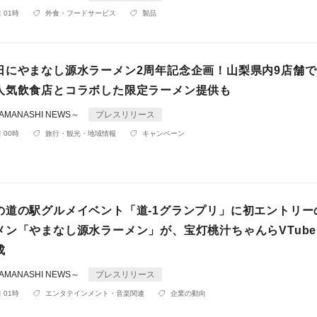
 01時
外食・フードサービス
製品
日にやまなし源水ラーメン2周年記念企画！山梨県内9店舗
人気飲食店とコラボした限定ラーメン提供も
MANASHI NEWS～
プレスリリース
 00時
旅行・観光・地域情報
キャンペーン
の道の駅グルメイベント「道-1グランプリ」に初エントリー
メン「やまなし源水ラーメン」が、宝灯桃汁ちゃんらVTube
成
MANASHI NEWS～
プレスリリース
 01時
エンタテインメント・音楽関連
企業の動向