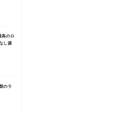
最高のロ
なし源
梨のラ
‼