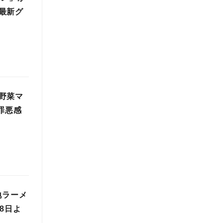
最新グ
野菜マ
罪悪感
地ラーメ
8日よ