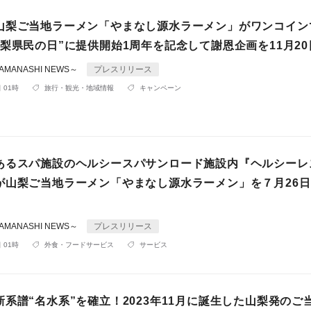
山梨ご当地ラーメン「やまなし源水ラーメン」がワンコイン
梨県民の日”に提供開始1周年を記念して謝恩企画を11月2
MANASHI NEWS～
プレスリリース
 01時
旅行・観光・地域情報
キャンペーン
あるスパ施設のヘルシースパサンロード施設内『ヘルシーレ
が山梨ご当地ラーメン「やまなし源水ラーメン」を７月26
MANASHI NEWS～
プレスリリース
 01時
外食・フードサービス
サービス
系譜“名水系”を確立！2023年11月に誕生した山梨発のご