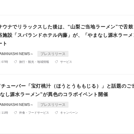
サウナでリラックスした後は、“山梨ご当地ラーメン”で舌鼓
浴施設「スパランドホテル内藤」が、「やまなし源水ラーメ
ート
MANASHI NEWS～
プレスリリース
 07時
旅行・観光・地域情報
サービス
Vチューバー「宝灯桃汁（ほうとうももじる）」と話題のご
まなし源水ラーメン”が異色のコラボイベント開催
MANASHI NEWS～
プレスリリース
 11時
外食・フードサービス
キャンペーン