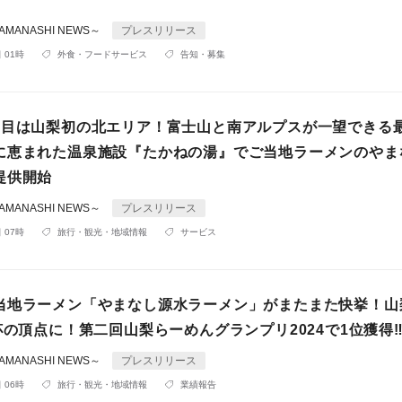
MANASHI NEWS～
プレスリリース
 01時
外食・フードサービス
告知・募集
舗目は山梨初の北エリア！富士山と南アルプスが一望できる
に恵まれた温泉施設『たかねの湯』でご当地ラーメンのやま
提供開始
MANASHI NEWS～
プレスリリース
 07時
旅行・観光・地域情報
サービス
当地ラーメン「やまなし源水ラーメン」がまたまた快挙！山
杯の頂点に！第二回山梨らーめんグランプリ2024で1位獲得
MANASHI NEWS～
プレスリリース
 06時
旅行・観光・地域情報
業績報告