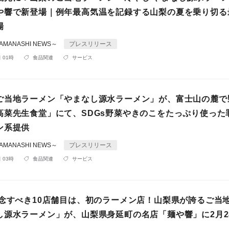
や響で新登場｜例年最高気温を記録する山梨の夏を乗り切る
場
MANASHI NEWS～
プレスリリース
 01時
食品関連
サービス
ご当地ラーメン「やまなし源水ラーメン」が、富士山の麓で
高菜先生食堂」にて、SDGs野菜やきのこをたっぷり使った
ン系提供
MANASHI NEWS～
プレスリリース
 03時
食品関連
サービス
記念すべき10店舗目は、初のラーメン店！山梨県が誇るご当
し源水ラーメン」が、山梨県身延町の名店「麺や響」に2月2