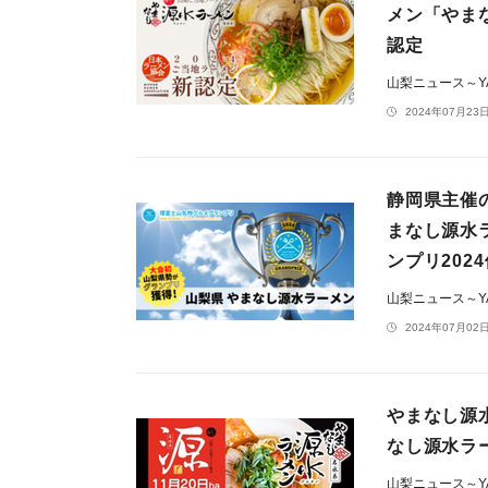
メン「やま
認定
山梨ニュース～YA
2024年07月23日
静岡県主催
まなし源水
ンプリ202
山梨ニュース～YA
2024年07月02日
やまなし源水
なし源水ラー
山梨ニュース～YA