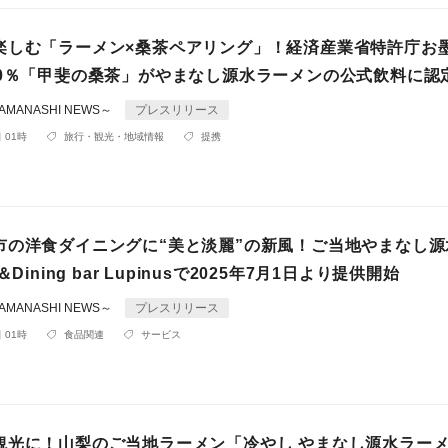
楽しむ「ラーメン×桑茶ペアリング」！経済産業省特許庁お
00％「甲斐の桑茶」がやまなし源水ラーメンの公式飲料に認
MANASHI NEWS～
プレスリリース
 01時
旅行・観光・地域情報
提携
市の洋食ダイニングに“美と淡麗”の新風！ご当地やまなし源
＆Dining bar Lupinusで2025年7月1日より提供開始
MANASHI NEWS～
プレスリリース
 01時
食品関連
サービス
観光に！山梨のご当地ラーメン「冷やし やまなし源水ラー