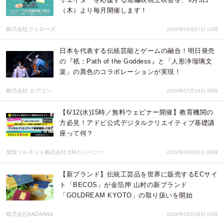
（木）より毎月開催します！
株式会社フェローズ
2024年08月07日 01時
日本を代表する伝統芸能とゲームの融合！明日発売
の『祇：Path of the Goddess』と「人形浄瑠璃文
楽」の異色のコラボレーションが実現！
株式会社 カプコン
2024年07月18日 05時
【6/12(水)15時／無料ウェビナー開催】教育機関の
方必見！アドビ公式デジタルクリエイティブ基礎講
座って何？
加賀ソルネット株式会社 EMカンパニー
2024年06月01日 00時
【新ブランド】伝統工芸品を世界に販売するECサイ
ト「BECOS」が金箔押 山村の新ブランド
「GOLDREAM KYOTO」の取り扱いを開始
株式会社KAZAANA
2024年03月28日 01時