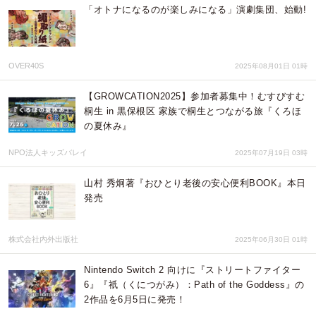
「オトナになるのが楽しみになる」演劇集団、始動!
OVER40S
2025年08月01日 01時
【GROWCATION2025】参加者募集中！むすびすむ
桐生 in 黒保根区 家族で桐生とつながる旅『くろほ
の夏休み』
NPO法人キッズバレイ
2025年07月19日 03時
山村 秀炯著『おひとり老後の安心便利BOOK』本日
発売
株式会社内外出版社
2025年06月30日 01時
Nintendo Switch 2 向けに『ストリートファイター
6』『祇（くにつがみ）：Path of the Goddess』の
2作品を6月5日に発売！