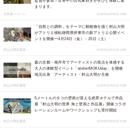
監督が参加！世界中の古民家好きが学びと体験に集
まります。
古民家ジャパン
2026年04月06日 06時
「自然との調和」をテーマに動植物を描く村山大明
がアトリエ移転静岡県伊東市の新アトリエ公開イベ
ントを開催ー4月24日（金）・25日（土）
村山大明広報室
2026年03月16日 00時
森の京都・南丹市でアーティストの視点を体感する
大人の体験型イベント「atelierMOKUday」を開催
地元出身 アーティスト・村山大明が主催
村山大明広報室
2025年10月01日 03時
5メートルのタコの壁画が迎える絶景ホテルで作品
展『村山大明の世界 海と壁画と作品展』開催コラボ
レーションルームやワークショップも受付開始
村山大明広報室
2025年09月02日 01時