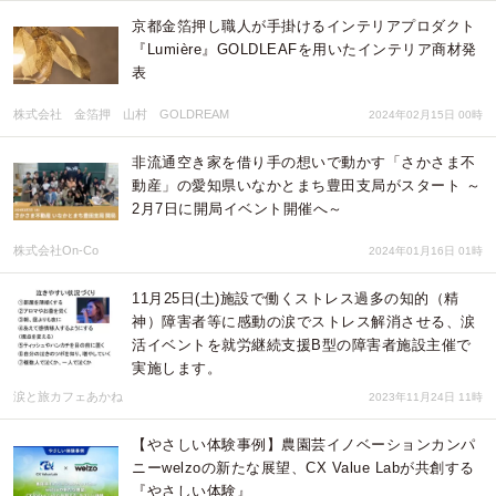
京都金箔押し職人が手掛けるインテリアプロダクト
『Lumière』GOLDLEAFを用いたインテリア商材発
表
株式会社 金箔押 山村 GOLDREAM
2024年02月15日 00時
非流通空き家を借り手の想いで動かす「さかさま不
動産」の愛知県いなかとまち豊田支局がスタート ～
2月7日に開局イベント開催へ～
株式会社On-Co
2024年01月16日 01時
11月25日(土)施設で働くストレス過多の知的（精
神）障害者等に感動の涙でストレス解消させる、涙
活イベントを就労継続支援B型の障害者施設主催で
実施します。
涙と旅カフェあかね
2023年11月24日 11時
【やさしい体験事例】農園芸イノベーションカンパ
ニーwelzoの新たな展望、CX Value Labが共創する
『やさしい体験』