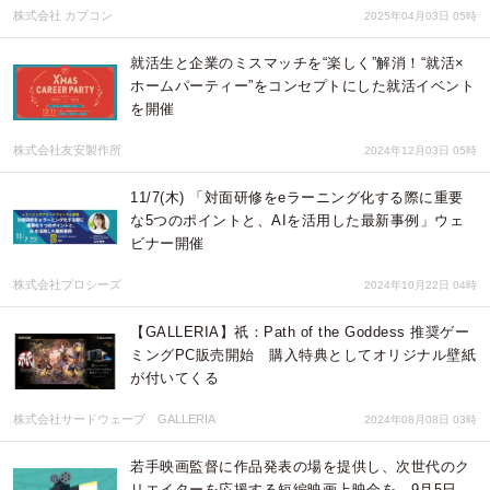
株式会社 カプコン
2025年04月03日 05時
就活生と企業のミスマッチを“楽しく”解消！“就活×
ホームパーティー”をコンセプトにした就活イベント
を開催
株式会社友安製作所
2024年12月03日 05時
11/7(木) 「対面研修をeラーニング化する際に重要
な5つのポイントと、AIを活用した最新事例」ウェ
ビナー開催
株式会社プロシーズ
2024年10月22日 04時
【GALLERIA】祇：Path of the Goddess 推奨ゲー
ミングPC販売開始 購入特典としてオリジナル壁紙
が付いてくる
株式会社サードウェーブ GALLERIA
2024年08月08日 03時
若手映画監督に作品発表の場を提供し、次世代のク
リエイターを応援する短編映画上映会を、9月5日