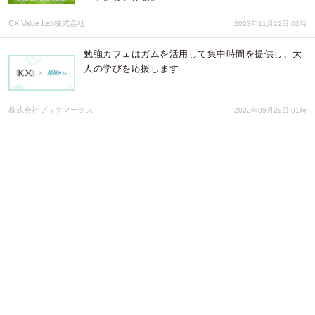
CX Value Lab株式会社
2023年11月22日 02時
勉強カフェはガムを活用して集中時間を提供し、大
人の学びを応援します
株式会社ブックマークス
2023年09月29日 01時
自治体・企業担当者の方必見！「農林水産省から直
接聞ける補助金・補助事業 活用セミナー」第二弾
開催
株式会社カルティブ
2023年09月07日 08時
【目標達成】新感覚飛騨牛ブランド“& YAMAYU”ク
ラウドファンディング好評受付中！
株式会社一貫亭
2023年06月16日 01時
「地元アイス ミニチュアフィギュア」シリーズに第