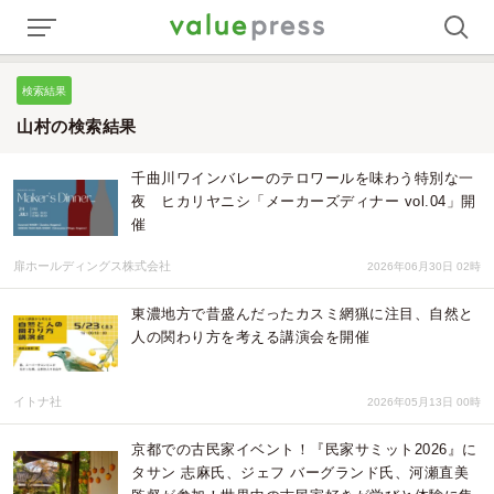
検索結果
山村の検索結果
千曲川ワインバレーのテロワールを味わう特別な一
夜 ヒカリヤニシ「メーカーズディナー vol.04」開
催
扉ホールディングス株式会社
2026年06月30日 02時
東濃地方で昔盛んだったカスミ網猟に注目、自然と
人の関わり方を考える講演会を開催
イトナ社
2026年05月13日 00時
京都での古民家イベント！『民家サミット2026』に
タサン 志麻氏、ジェフ バーグランド氏、河瀬直美