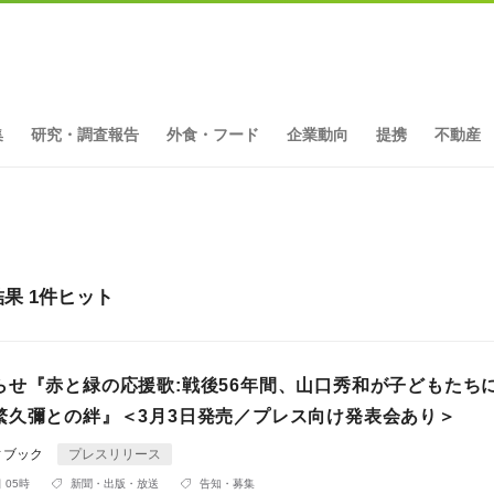
集
研究・調査報告
外食・フード
企業動向
提携
不動産
果 1件ヒット
らせ『赤と緑の応援歌:戦後56年間、山口秀和が子どもたち
繁久彌との絆』＜3月3日発売／プレス向け発表会あり＞
ィブック
プレスリリース
 05時
新聞・出版・放送
告知・募集