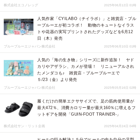
株式会社エコノレッグ
2025年06月12日 01時
人気作家「CYILABO（チイラボ）」と雑貨店・ブル
ーブルーエが初コラボ！ 動物のキュートなイラス
トや花器の実写プリントされたグッズなどを6月12
日（木）発売
ブルーブルーエジャパン株式会社
2025年06月10日 01時
人気の「海の生き物」シリーズに新作追加！ ヤド
カリやアザラシ、カメが登場！ リニューアルされ
たメンダコも♪ 雑貨店・ブルーブルーエで
５/23（金）より発売
ブルーブルーエジャパン株式会社
2025年05月16日 02時
履くだけの簡単エクササイズで、足の筋肉使用量が
最大472％、消費カロリー量が最大160％に増えるフ
ットギアを開発「GUIN-FOOT TRAINER-」
株式会社サン・リット企画
2025年04月24日 04時
ヒールの悩み解決！５分でヒールの中を自分の足型