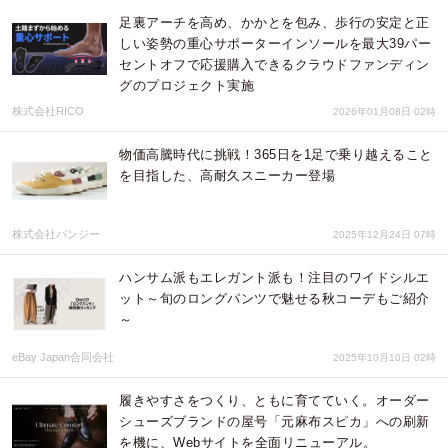
足裏アーチを高め、かかとを包み、歩行の安定と正
しい姿勢の重心サポーターインソールを最大39パー
セントオフで応援購入できるクラウドファンディン
グのプロジェクト実施
株式会社RICO
2026年01月08日 02時
物価高騰時代に挑戦！365日を1足で乗り越えること
を目指した、高耐久スニーカー登場
株式会社パンジー
2025年12月24日 07時
ハンサム派もエレガント派も！注目のワイドシルエ
ット～旬のロングパンツで魅せる秋コーデもご紹介
～
eBay Japan合同会社
2025年10月10日 02時
履きやすさをつくり、ともに育てていく。オーダー
シューズブランドの屋号「元麻布スピカ」への刷新
を機に、Webサイトを全面リニューアル。