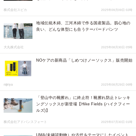
株式会社スピカ
2025年09月09日 02時
地域伝統木綿、三河木綿で作る国産製品。肌心地の
良い、どんな体型にも合うテーパードパンツ
大丸株式会社
2025年08月30日 05時
NOケアの新商品「しめつけノーソックス」販売開始
nijiriya
2025年08月29日 06時
「登山中の靴擦れ」に終止符！靴擦れ防止トレッキ
ングソックスが新登場【Hike Fields (ハイクフィー
ルズ)】
株式会社アドバンスフォート
2025年07月30日 01時
UMA(未確認動物）や古代をテーマにしたイベント