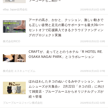
ァーコーデもご紹介～
eBay Japan合同会社
2026年03月10日 02時
アーチの高さ、かかと、クッション、激しい動きで
も正しい姿勢と足元の重心サポーターを最大39パー
セントオフで応援購入できるクラウドファンディン
グのプロジェクト実施
株式会社RICO
2026年03月02日 03時
CRAFTが、走ってととのうホテル「R HOTEL RE.
OSAKA NAGAI PARK」とコラボレーション
株式会社 エスキュービズム
2026年02月16日 07時
ほわほわしたネコのぬいぐるみやクッション、ルー
ムシューズが大集合♪ 2月22日「ネコの日」に向け
て雑貨店・ブルーブルーエからオリジナルグッズが
続々登場
ブルーブルーエジャパン株式会社
2026年02月13日 02時