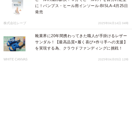
に！パンプス・ヒール用インソール-BISLA-4月25日
発売
株式会社レーブ
2025年04月14日 04時
靴業界に20年間携わってきた職人が手掛けるレザー
サンダル！【最高品質×履く喜び×作り手への支援】
を実現する為、クラウドファンディングに挑戦！
WHITE CANVAS
2025年04月05日 12時
三河の生地、三河で作る。肌心地の良い、どんな体
型にも合うユニセックスワイドパンツ｜第二弾はさ
らに進化
大丸株式会社
2025年03月22日 07時
雑貨店・Marché de Bleuet plus（マルシェドブルー
エプリュス) NAMBAなんなんに3月27日（木）オ
ープン！！
ブルーブルーエジャパン株式会社
2025年03月19日 02時