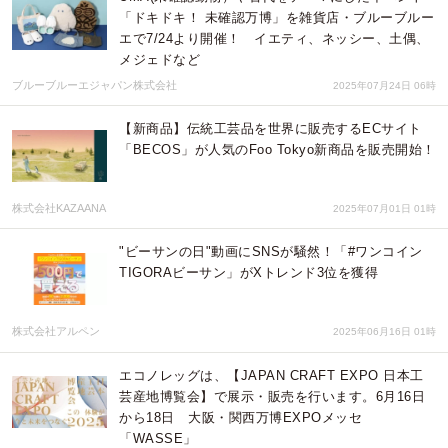
「ドキドキ！ 未確認万博」を雑貨店・ブルーブルー
エで7/24より開催！ イエティ、ネッシー、土偶、
メジェドなど
ブルーブルーエジャパン株式会社
2025年07月24日 06時
【新商品】伝統工芸品を世界に販売するECサイト
「BECOS」が人気のFoo Tokyo新商品を販売開始！
株式会社KAZAANA
2025年07月01日 01時
"ビーサンの日"動画にSNSが騒然！「#ワンコイン
TIGORAビーサン」がXトレンド3位を獲得
株式会社アルペン
2025年06月16日 01時
エコノレッグは、【JAPAN CRAFT EXPO 日本工
芸産地博覧会】で展示・販売を行います。6月16日
から18日 大阪・関西万博EXPOメッセ
「WASSE」