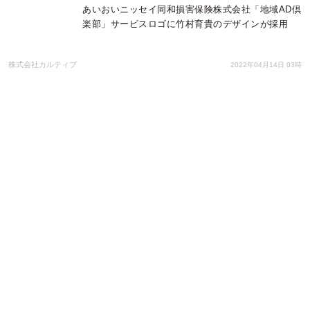
あいおいニッセイ同和損害保険株式会社「地域AD倶
楽部」サービスロゴに竹村育貴のデザインが採用
株式会社カルティブ
2022年04月14日 03時
人の視線を可視化する「視線シミュレーションAI」
に 新機能「AOI分析(興味関心領域)」を追加
株式会社ウサギィ
2022年03月30日 00時
【修正版】「THE SHARKBAY SALT」パッケージ
デザインが「東京TDC賞2022」に入選しました。
株式会社揚羽
2022年02月28日 05時
「THE SHARKBAY SALT」パッケージデザインが
「東京TDC賞2021」に入選しました。