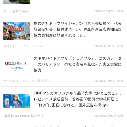
長田広告株式会社
2024年11月28日 02時
株式会社トップワイジャパン（東京都板橋区、代表
取締役社長：柳原達也）が、豊島区違反広告物除却
協力員制度に登録されました。
株式会社トップワイジャパン
2024年09月10日 07時
スキマバイトアプリ『シェアフル』、エスカレータ
ーのバリアフリーの社会実装を見据えた実証実験に
協力
パーソルイノベーション株式会社
2024年08月23日 01時
LINEマンガオリジナル作品『先輩はおとこのこ』テ
レビアニメ放送直前！首都圏30箇所の学校周辺に
「“好き”に正直になれる」屋外広告を掲出中
LINE Digital Frontier株式会社
2024年07月01日 03時