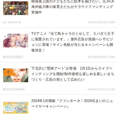
開発途上国の子どもたちに絵本を届けたい。元JICA
海外協力隊の保育士たちがクラウドファンディング
実施中
at : hiza no ue
2024年03月18日 23時
TVアニメ『当て馬キャラのくせして、スパダリ王子
に寵愛されています。』屋外広告が池袋ハレザビジ
ョンに登場！サイン色紙が当たるキャンペーンも開
催決定！
株式会社彗星社
2024年03月06日 09時
下北沢に“壁画アート”が登場 2月1日からライブペ
インティングを開始!制作過程も楽しめる新しいまち
づくり・広告の形として広めたい
株式会社NOMAL
2024年01月31日 01時
2024年1月開催『ファンターネ！2024住まいのニュ
ーイヤーキャンペーン』