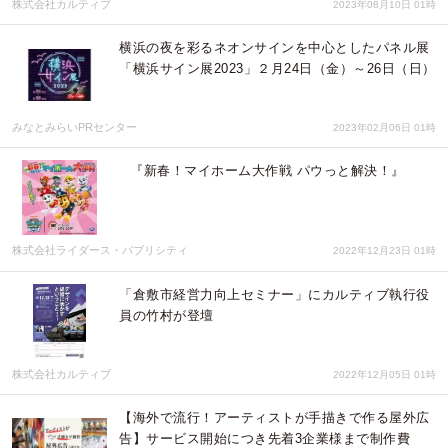
株式会社カルティブ
2023年08月10日 01時
横浜の夜を彩るネオンサインを中心としたパネル展
「横浜サイン展2023」２月24日（金）～26日（日）
みなとみらいPRセンター
2023年02月06日 01時
『新春！マイホーム大作戦 パウっと解決！』
株式会社ライダース・パブリシティ
2022年12月23日 01時
「倉敷市経営力向上セミナー」にカルティブ執行役
員の竹村が登壇
株式会社カルティブ
2022年12月05日 01時
【海外で流行！アーティストが手描きで作る屋外広
告】サービス開始につき先着3企業様まで制作費