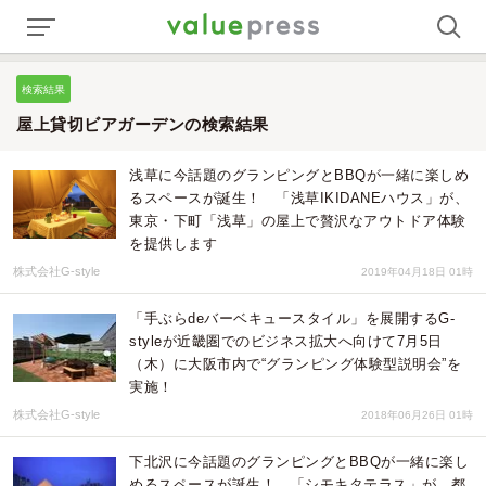
検索結果
屋上貸切ビアガーデンの検索結果
浅草に今話題のグランピングとBBQが一緒に楽しめ
るスペースが誕生！ 「浅草IKIDANEハウス」が、
東京・下町「浅草」の屋上で贅沢なアウトドア体験
を提供します
株式会社G-style
2019年04月18日 01時
「手ぶらdeバーベキュースタイル」を展開するG-
styleが近畿圏でのビジネス拡大へ向けて7月5日
（木）に大阪市内で“グランピング体験型説明会”を
実施！
株式会社G-style
2018年06月26日 01時
下北沢に今話題のグランピングとBBQが一緒に楽し
めるスペースが誕生！ 「シモキタテラス」が、都