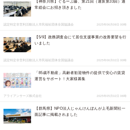
【神奈川県】ぐるーぷ藤、第21回（通算第33回）通
常総会にお招き頂きました
認定特定非営利活動法人市民福祉団体全国協議会
2025年06月09日 00時
【5/9】政務調査会にて居住支援事業の改善要望を行
いました
認定特定非営利活動法人市民福祉団体全国協議会
2025年06月02日 00時
「85歳不動産」高齢者歓迎物件の提供で安心の賃貸
運営をサポート！大家様募集
アライアンサーズ株式会社
2025年05月02日 06時
【群馬県】NPO法人じゃんけんぽんが上毛新聞社一
面記事に掲載されました