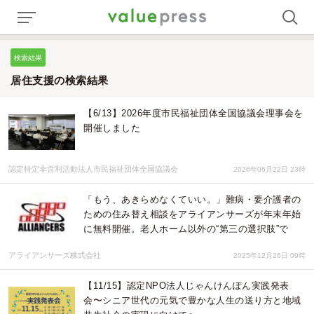
検索結果
居住支援の検索結果
【6/13】2026年度市民福祉団体全国協議会理事会を
開催しました
認定特定非営利活動法人市民福祉団体全国協議会
2026年06月22日 23時
「もう、あきらめなくていい。」難病・要介護者の
ための住み替え相談をアライアンサーズが年末年始
に無料開催。老人ホーム以外の“第三の選択肢”で
アライアンサーズ株式会社
2025年12月26日 09時
【11/15】認定NPO法人じゃんけんぽん実践発表
会〜シニア世代の元気で豊かな人生の送り方と地域