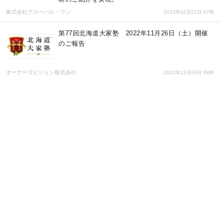
株式会社グローバル・ワン
2023年02月21日 07時
第77回北海道大家塾 2022年11月26日（土）開催
のご報告
オーナーズビジョン株式会社
2022年12月08日 08時
第76回 北海道大家塾 2022年10月1日（土）開催
のご報告
オーナーズビジョン株式会社
2022年10月13日 07時
シェアハウスでセーフティーネットを作るプロジェ
クト「Kakedasu」運営権譲受、及び「住宅確保要
配慮者向けシェアハウス事業者連盟」へのリニュー
アルのお知らせ
一般社団法人こぐまの家
2022年08月24日 04時
PCとカメラ２台で上半身のモーションキャプチャが