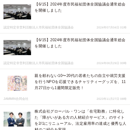
【6/15】2024年度市民福祉団体全国協議会通常総会
を開催しました
認定特定非営利活動法人市民福祉団体全国協議会
2024年07月04日 01時
【6/15】2024年度市民福祉団体全国協議会通常総会
を開催しました
認定特定非営利活動法人市民福祉団体全国協議会
2024年06月29日 00時
親を頼れない10〜20代の若者たちの自立や就労支援
を行うNPOを応援できるチャリティーグッズを、11
月27日から1週間限定販売！
JAMMIN合同会社
2023年11月27日 08時
株式会社グローバル・ワンは「在宅勤務」に特化し
た「障がいがある方の人材紹介サービス」のサイト
を2/1にリニューアル。法定雇用率の達成と優秀な人
材のご紹介を実現。