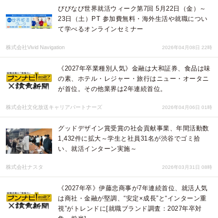
びびなび世界就活ウィーク第7回 5月22日（金）～
23日（土）PT 参加費無料・海外生活や就職につい
て学べるオンラインセミナー
株式会社Vivid Navigation
2026年04月08日 22時
《2027年卒業種別人気》金融は大和証券、食品は味
の素、ホテル・レジャー・旅行はニュー・オータニ
が首位。その他業界は2年連続首位。
株式会社文化放送キャリアパートナーズ
2026年04月06日 01時
グッドデザイン賞受賞の社会貢献事業、年間活動数
1,432件に拡大～学生と社員31名が渋谷でゴミ拾
い、就活インターン実施～
株式会社ナスタ
2026年03月31日 08時
《2027年卒》伊藤忠商事が7年連続首位、就活人気
は商社・金融が堅調、“安定×成長”と“インターン重
視”がトレンドに[就職ブランド調査：2027年卒対