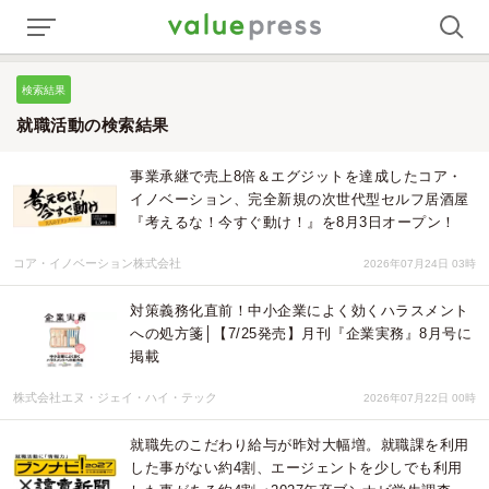
検索結果
就職活動の検索結果
事業承継で売上8倍＆エグジットを達成したコア・
イノベーション、完全新規の次世代型セルフ居酒屋
『考えるな！今すぐ動け！』を8月3日オープン！
コア・イノベーション株式会社
2026年07月24日 03時
対策義務化直前！中小企業によく効くハラスメント
への処方箋│【7/25発売】月刊『企業実務』8月号に
掲載
株式会社エヌ・ジェイ・ハイ・テック
2026年07月22日 00時
就職先のこだわり給与が昨対大幅増。就職課を利用
した事がない約4割、エージェントを少しでも利用