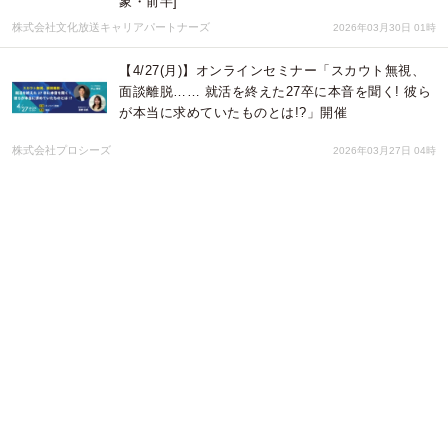
象・前半]
株式会社文化放送キャリアパートナーズ
2026年03月30日 01時
【4/27(月)】オンラインセミナー「スカウト無視、
面談離脱…… 就活を終えた27卒に本音を聞く! 彼ら
が本当に求めていたものとは!?」開催
株式会社プロシーズ
2026年03月27日 04時
奨学金返還支援企業の求人を掲載した冊子 「奨学金
バンクガイド」を制作、大学などで配布開始～奨学
金を利用する学生の企業選びを支援～
株式会社アクティブ アンド カンパニー
2026年03月23日 03時
ー教師から地方民泊経営者へー二拠点居住で行う民
泊の宿「市御堂」が施設拡張「ドッグラン」新設へ
一棟貸宿市御堂
2026年03月16日 01時
パーソルイノベーションが展開する『ピタテン』に