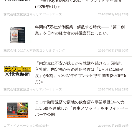
した事がある約4割＜2027年卒ブンナビ学生調査
(2026年6月)＞
株式会社文化放送キャリアパートナーズ
2026年07月20日 23時
年間約7万社が休廃業・解散する時代――「第二創
業」を日本の経営者の共通言語にしたい。
株式会社つばさ人本経営コンサルティング
2026年07月17日 00時
「内定先に不安が残るから就活を続ける」5割超。
入社前、内定先からの連絡頻度は「1ヶ月に1回程
度」が5割。＜2027年卒ブンナビ学生調査(2026年5
月)＞
株式会社文化放送キャリアパートナーズ
2026年07月16日 23時
コロナ融資返済で窮地の飲食店を事業承継1年で売
上3.6倍を達成した「再生メソッド」をホワイトペー
パーで公開
コア・イノベーション株式会社
2026年07月16日 01時