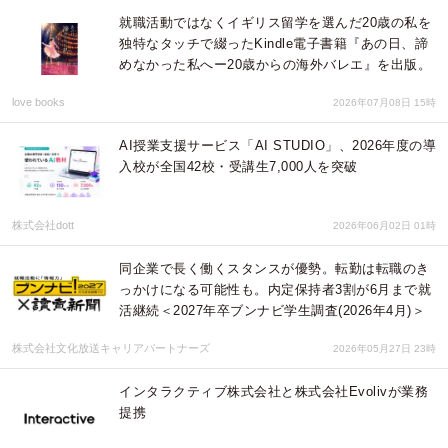
就職活動ではなくイギリス留学を選んだ20歳の私を
独特なタッチで綴ったKindle電子書籍『あの日、諦
めなかった私へー20歳からの海外バレエ』を出版。
love books
2026年07月08日 15時
AI授業支援サービス「AI STUDIO」、2026年度の導
入校が全国42校・受講生7,000人を突破
株式会社dott
2026年06月02日 01時
同企業で長く働くスタンスが優勢。転勤は転職のき
っかけになる可能性も。内定保持者3割が6月まで就
活継続＜2027年卒ブンナビ学生調査(2026年4月)＞
株式会社文化放送キャリアパートナーズ
2026年05月27日 23時
インタラクティブ株式会社と株式会社Evolivが業務
提携