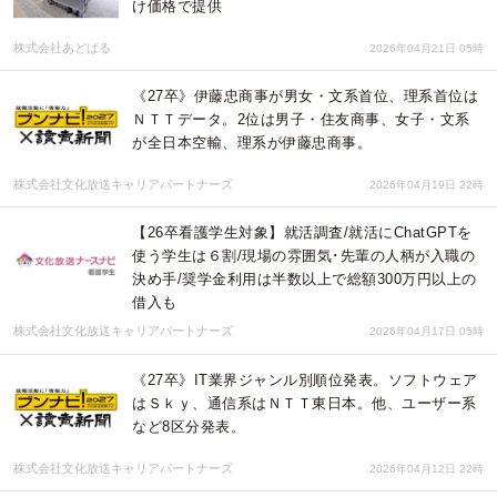
け価格で提供
株式会社あどばる
2026年04月21日 05時
《27卒》伊藤忠商事が男女・文系首位、理系首位は
ＮＴＴデータ。2位は男子・住友商事、女子・文系
が全日本空輸、理系が伊藤忠商事。
株式会社文化放送キャリアパートナーズ
2026年04月19日 22時
【26卒看護学生対象】就活調査/就活にChatGPTを
使う学生は６割/現場の雰囲気･先輩の人柄が入職の
決め手/奨学金利用は半数以上で総額300万円以上の
借入も
株式会社文化放送キャリアパートナーズ
2026年04月17日 05時
《27卒》IT業界ジャンル別順位発表。ソフトウェア
はＳｋｙ、通信系はＮＴＴ東日本。他、ユーザー系
など8区分発表。
株式会社文化放送キャリアパートナーズ
2026年04月12日 22時