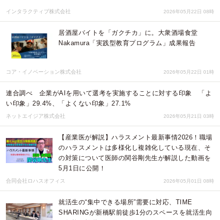
インタラクティブ株式会社
2026年05月22日 08時
居酒屋バイトを「ガクチカ」に。大衆酒場食堂
Nakamura「実践型教育プログラム」成果報告
コア・イノベーション株式会社
2026年05月22日 01時
連合調べ 企業がAIを用いて選考を実施することに対する印象 「よ
い印象」29.4%、「よくない印象」27.1%
ネットエイジア株式会社
2026年05月21日 03時
【産業医が解説】ハラスメント最新事情2026！職場
のハラスメントは多様化し複雑化している現在、そ
の対策について医師の関谷剛先生が解説した動画を
5月1日に公開！
合同会社ロハスオフィス
2026年05月01日 08時
就活生の“集中できる場所”需要に対応、TIME
SHARINGが新橋駅前徒歩1分のスペースを就活生向