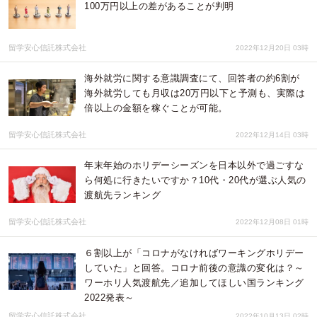
100万円以上の差があることが判明
留学安心信託株式会社
2022年12月20日 03時
海外就労に関する意識調査にて、回答者の約6割が
海外就労しても月収は20万円以下と予測も、実際は
倍以上の金額を稼ぐことが可能。
留学安心信託株式会社
2022年12月14日 03時
年末年始のホリデーシーズンを日本以外で過ごすな
ら何処に行きたいですか？10代・20代が選ぶ人気の
渡航先ランキング
留学安心信託株式会社
2022年12月08日 01時
６割以上が「コロナがなければワーキングホリデー
していた」と回答。コロナ前後の意識の変化は？～
ワーホリ人気渡航先／追加してほしい国ランキング
2022発表～
留学安心信託株式会社
2022年10月13日 02時