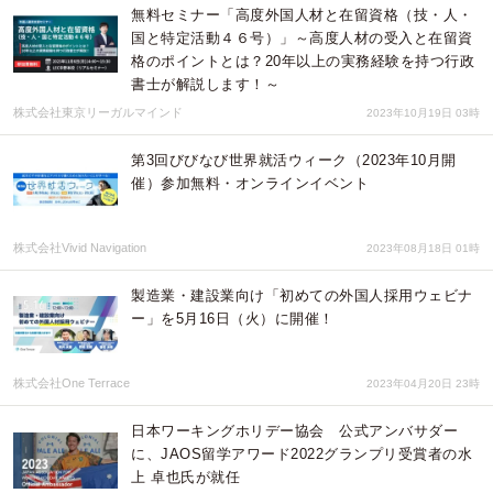
無料セミナー「高度外国人材と在留資格（技・人・
国と特定活動４６号）」～高度人材の受入と在留資
格のポイントとは？20年以上の実務経験を持つ行政
書士が解説します！～
株式会社東京リーガルマインド
2023年10月19日 03時
第3回びびなび世界就活ウィーク（2023年10月開
催）参加無料・オンラインイベント
株式会社Vivid Navigation
2023年08月18日 01時
製造業・建設業向け「初めての外国人採用ウェビナ
ー」を5月16日（火）に開催！
株式会社One Terrace
2023年04月20日 23時
日本ワーキングホリデー協会 公式アンバサダー
に、JAOS留学アワード2022グランプリ受賞者の水
上 卓也氏が就任