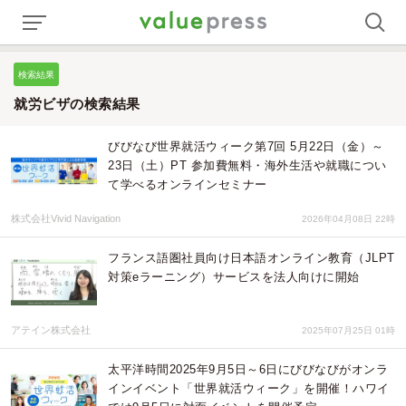
検索結果
就労ビザの検索結果
びびなび世界就活ウィーク第7回 5月22日（金）～
23日（土）PT 参加費無料・海外生活や就職につい
て学べるオンラインセミナー
株式会社Vivid Navigation
2026年04月08日 22時
フランス語圏社員向け日本語オンライン教育（JLPT
対策eラーニング）サービスを法人向けに開始
アテイン株式会社
2025年07月25日 01時
太平洋時間2025年9月5日～6日にびびなびがオンラ
インイベント「世界就活ウィーク」を開催！ハワイ