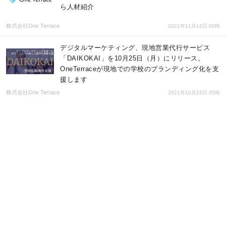
ら人材紹介
株式会社One Terrace
2021年11月12日 00時
デジタルマーケティング、現地営業代行サービス
「DAIKOKAI」を10月25日（月）にリリース。
OneTerraceが現地での学校のブランディング化を支
援します
株式会社One Terrace
2021年10月22日 05時
外国人留学生が在籍する専門学校・専門学校日本語
別科の留学生向け管理システム「WSDB-T」をリリ
ース。全国90校以上に導入実績のシステムを大幅に
拡張
株式会社One Terrace
2021年10月11日 01時
きらぼしコンサルティングとOne Terraceが業務提
携。外国人高度人材の雇用拡大に向け製造業や建設
業に海外から人材紹介
株式会社One Terrace
2021年10月05日 00時