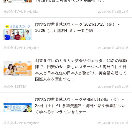
では9月5日に対面イベントを開催予定。
株式会社Vivid Navigation
2025年07月23日 23時
びびなび世界就活ウィーク 2024/10/25（金） -
10/26（土）無料セミナー要予約
株式会社Vivid Navigation
2024年08月24日 00時
創業９年目のカタカナ英会話ジェッタ、11名の講師
陣で、円安の今、新しいステージへ！海外在住の日
本人と日本在住の日本人が繋がり、英会話を通じて
国際人材を輩出する！
株式会社JETTA
2024年06月18日 23時
びびなび世界就活ウィーク第4回 5月24日（金）～
25日（土）PT 参加費無料・海外生活や就職につい
て学べるオンラインセミナー
株式会社Vivid Navigation
2024年03月19日 00時