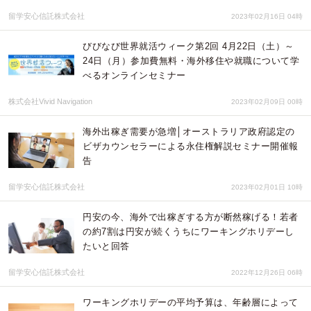
留学安心信託株式会社
2023年02月16日 04時
びびなび世界就活ウィーク第2回 4月22日（土）～
24日（月）参加費無料・海外移住や就職について学
べるオンラインセミナー
株式会社Vivid Navigation
2023年02月09日 00時
海外出稼ぎ需要が急増│オーストラリア政府認定の
ビザカウンセラーによる永住権解説セミナー開催報
告
留学安心信託株式会社
2023年02月01日 10時
円安の今、海外で出稼ぎする方が断然稼げる！若者
の約7割は円安が続くうちにワーキングホリデーし
たいと回答
留学安心信託株式会社
2022年12月26日 06時
ワーキングホリデーの平均予算は、年齢層によって