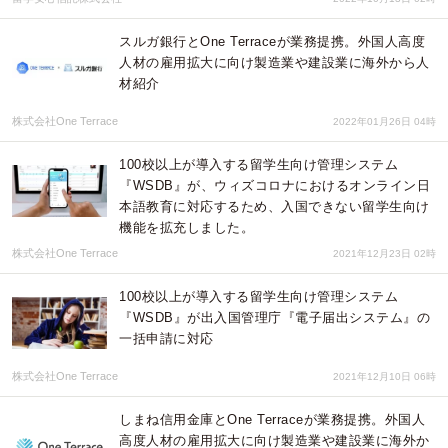
スルガ銀行とOne Terraceが業務提携。外国人高度
人材の雇用拡大に向け製造業や建設業に海外から人
材紹介
株式会社One Terrace
2022年01月26日 04時
100校以上が導入する留学生向け管理システム
『WSDB』が、ウィズコロナにおけるオンライン日
本語教育に対応するため、入国できない留学生向け
機能を拡充しました。
株式会社One Terrace
2021年12月23日 02時
100校以上が導入する留学生向け管理システム
『WSDB』が出入国管理庁『電子届出システム』の
一括申請に対応
株式会社One Terrace
2021年12月10日 06時
しまね信用金庫とOne Terraceが業務提携。外国人
高度人材の雇用拡大に向け製造業や建設業に海外か