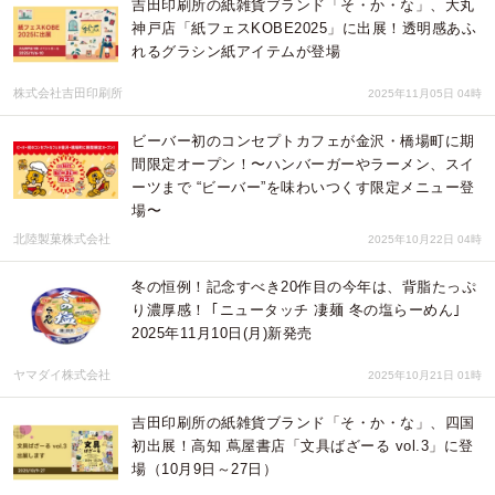
吉田印刷所の紙雑貨ブランド「そ・か・な」、大丸
神戸店「紙フェスKOBE2025」に出展！透明感あふ
れるグラシン紙アイテムが登場
株式会社吉田印刷所
2025年11月05日 04時
ビーバー初のコンセプトカフェが金沢・橋場町に期
間限定オープン！〜ハンバーガーやラーメン、スイ
ーツまで “ビーバー”を味わいつくす限定メニュー登
場〜
北陸製菓株式会社
2025年10月22日 04時
冬の恒例！記念すべき20作目の今年は、背脂たっぷ
り濃厚感！ ｢ニュータッチ 凄麺 冬の塩らーめん｣
2025年11月10日(月)新発売
ヤマダイ株式会社
2025年10月21日 01時
吉田印刷所の紙雑貨ブランド「そ・か・な」、四国
初出展！高知 蔦屋書店「文具ばざーる vol.3」に登
場（10月9日～27日）