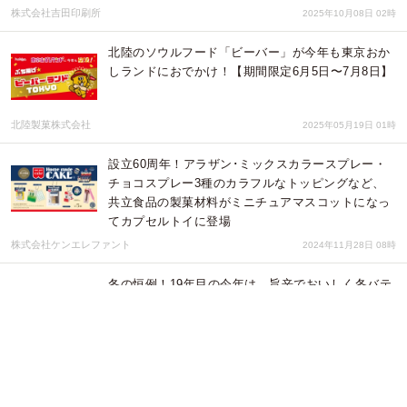
株式会社吉田印刷所
2025年10月08日 02時
北陸のソウルフード「ビーバー」が今年も東京おか
しランドにおでかけ！【期間限定6月5日〜7月8日】
北陸製菓株式会社
2025年05月19日 01時
設立60周年！アラザン･ミックスカラースプレー・
チョコスプレー3種のカラフルなトッピングなど、
共立食品の製菓材料がミニチュアマスコットになっ
てカプセルトイに登場
株式会社ケンエレファント
2024年11月28日 08時
冬の恒例！19年目の今年は、旨辛でおいしく冬バテ
対策！｢ニュータッチ 凄麺 冬の塩らーめん｣2024年
11月4日(月)新発売
ヤマダイ株式会社
2024年10月22日 01時
hokkaはB３リーグプロバスケットボールチーム「金