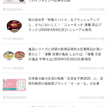
てのインタビュー記事を公開
株式会社Agriture
2026年03月27日 04時
味の決め手「特製スパイス」をブラッシュアップ
し、さらにおいしく！「ニュータッチ 凄麺 富山ブ
ラック｣2026年4月6日(月)リニューアル発売
ヤマダイ株式会社
2026年03月26日 01時
逸品シリーズに待望の新商品発売＆定番商品が装い
新たに！「凄麺 淡麗の逸品 しおそば」｢凄麺 王道
の逸品 中華そば｣2026年3月16日(月)新発売
ヤマダイ株式会社
2026年02月26日 01時
日本最大級の文具の祭典「文具女子博2025」に、吉
田印刷所の紙雑貨ブランド「そ・か・な」が出展
株式会社吉田印刷所
2025年12月11日 02時