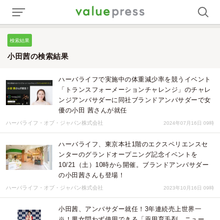
検索結果
小田茜の検索結果
ハーバライフで実施中の体重減少率を競うイベント
「トランスフォーメーションチャレンジ」のチャレ
ンジアンバサダーに同社ブランドアンバサダーで女
優の小田 茜さんが就任
ハーバライフ・オブ・ジャパン株式会社
2024年07月16日 09時
ハーバライフ、東京本社1階のエクスペリエンスセ
ンターのグランドオープニング記念イベントを
10/21（土）10時から開催。ブランドアンバサダー
の小田茜さんも登場！
ハーバライフ・オブ・ジャパン株式会社
2023年10月16日 09時
小田茜、アンバサダー就任！3年連続売上世界一
※！男女問わず使用できる「薬用育毛剤 ニュー