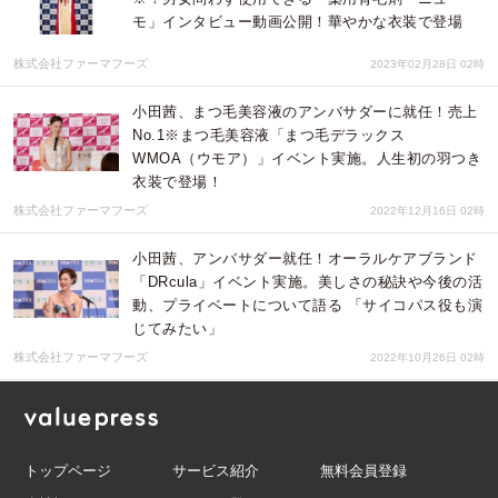
モ」インタビュー動画公開！華やかな衣装で登場
株式会社ファーマフーズ
2023年02月28日 02時
小田茜、まつ毛美容液のアンバサダーに就任！売上
No.1※まつ毛美容液「まつ毛デラックス
WMOA（ウモア）」イベント実施。人生初の羽つき
衣装で登場！
株式会社ファーマフーズ
2022年12月16日 02時
小田茜、アンバサダー就任！オーラルケアブランド
「DRcula」イベント実施。美しさの秘訣や今後の活
動、プライベートについて語る 「サイコパス役も演
じてみたい」
株式会社ファーマフーズ
2022年10月26日 02時
トップページ
サービス紹介
無料会員登録