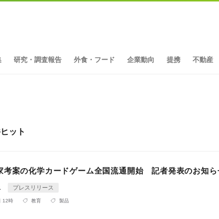
集
研究・調査報告
外食・フード
企業動向
提携
不動産
件ヒット
家考案の化学カードゲーム全国流通開始 記者発表のお知ら
ス
プレスリリース
 12時
教育
製品