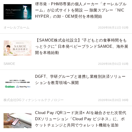
堺市発・PHMB専業の個人メーカー「オーレルブル
ーム」が公式サイトを開設 ― 除菌スプレー「NIC
HYPER」の卸・OEM受付を本格開始
オーレルブルーム
2026年06月11日 01時
【SAMOE株式会社設立】“子どもとの食事時間をも
っとラクに” 日本発ベビーブランドSAMOE、海外展
開を本格始動
SAMOE
2026年06月01日 01時
DGFT、学研グループと連携し業種別決済ソリュー
ションを教育領域へ展開
株式会社DGフィナンシャルテクノロジー
2026年04月20日 06時
Cloud Pay /QRコード決済× AIを融合させた次世代
DXソリューション「Cloud Pay ビジネス」に、ポ
ケットチェンジと共同でウォレット機能を追加