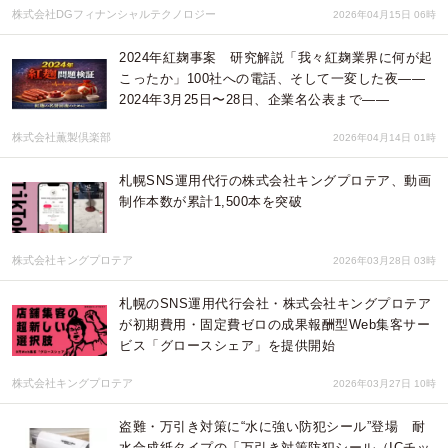
株式会社DGフィナンシャルテクノロジー
2026年04月15日 06時
2024年紅麹事案 研究解説「我々紅麹業界に何が起
こったか」100社への電話、そして一変した夜——
2024年3月25日〜28日、企業名公表まで——
株式会社薫製倶楽部
2026年04月14日 01時
札幌SNS運用代行の株式会社キングプロテア、動画
制作本数が累計1,500本を突破
株式会社キングプロテア
2026年03月28日 03時
札幌のSNS運用代行会社・株式会社キングプロテア
が初期費用・固定費ゼロの成果報酬型Web集客サー
ビス「グロースシェア」を提供開始
株式会社キングプロテア
2026年03月27日 10時
盗難・万引き対策に“水に強い防犯シール”登場 耐
水合成紙タイプの「万引き対策防犯シール（ICチッ