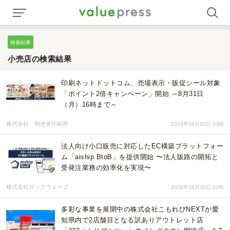
検索結果
小売店の検索結果
印刷ネットドットコム、売場表示・販促シール対象
「ポイント2倍キャンペーン」開始 ～8月31日
（月）16時まで～
株式会社 明光舎印刷所
2026年08月03日 03時
法人向け小口販売に対応したEC構築プラットフォー
ム「aiship BtoB」を提供開始 〜法人販路の開拓と
受発注業務の効率化を実現〜
株式会社ロックウェーブ
2026年06月30日 02時
多彩な事業を展開中の株式会社こもれびNEXTが愛
知県内で2店舗目となる訳ありアウトレット店