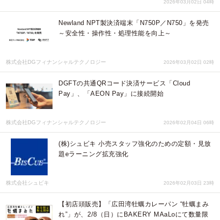
2026年03月02日 04時
Newland NPT製決済端末「N750P／N750」を発売
～安全性・操作性・処理性能を向上～
株式会社DGフィナンシャルテクノロジー
2026年03月02日 02時
DGFTの共通QRコード決済サービス「Cloud
Pay」、「AEON Pay」に接続開始
株式会社DGフィナンシャルテクノロジー
2026年02月04日 06時
(株)シュビキ 小売スタッフ強化のための定額・見放
題eラーニング拡充強化
株式会社シュビキ
2026年02月03日 23時
【初店頭販売】「広田湾牡蠣カレーパン “牡蠣まみ
れ”」が、 2/8（日）にBAKERY MAaLoにて数量限