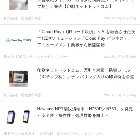
プ柄）」発売【印刷ネットドットコム】
株式会社 明光舎印刷所
2026年03月19日 01時
「Cloud Pay / QRコード決済」× AIを融合させた次
世代DXソリューション「Cloud Pay ビジネス」、
アミューズメント業界から展開開始
株式会社DGフィナンシャルテクノロジー
2026年03月12日 06時
印刷ネットドットコム、万引き対策「防犯シール
（ICチップ柄）」ナンバリング入りの印刷例を公開
株式会社 明光舎印刷所
2026年03月09日 04時
Newland NPT製決済端末「N750P／N750」を発売
～安全性・操作性・処理性能を向上～
東芝テック株式会社 （PR代行：株式会社アール・アイ・シー）