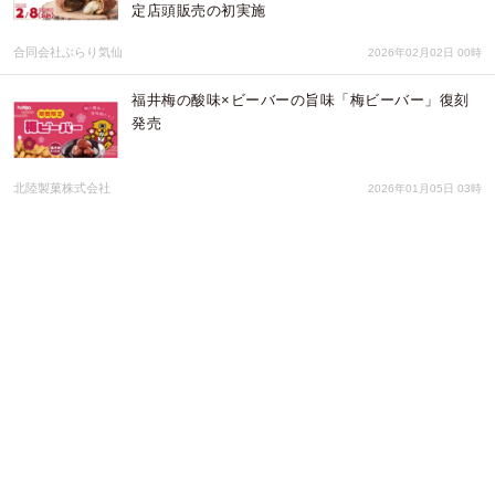
定店頭販売の初実施
合同会社ぶらり気仙
2026年02月02日 00時
福井梅の酸味×ビーバーの旨味「梅ビーバー」復刻
発売
北陸製菓株式会社
2026年01月05日 03時
キュートなお空のモチーフのパーツがジャラッとつ
いたケアベアのフィンガーパペットチャーム「Jara
Cham Care Bears™」を一般発売
イワヤ株式会社
2025年11月25日 04時
【環境と学びを楽しむクラフト玩具】紙でできた小
さな家「CASAGAMI（カサガミ）」と車
「AUTOGAMI（オートガミ）」が日本上陸
株式会社エスオーエル
2025年11月25日 01時