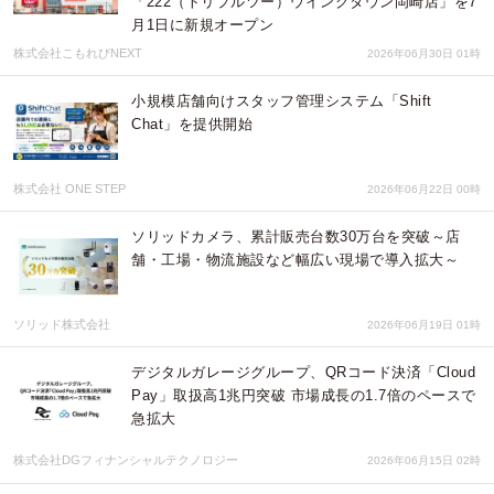
「222（トリプルツー）ウイングタウン岡崎店」を7
月1日に新規オープン
株式会社こもれびNEXT
2026年06月30日 01時
小規模店舗向けスタッフ管理システム「Shift
Chat」を提供開始
株式会社 ONE STEP
2026年06月22日 00時
ソリッドカメラ、累計販売台数30万台を突破～店
舗・工場・物流施設など幅広い現場で導入拡大～
ソリッド株式会社
2026年06月19日 01時
デジタルガレージグループ、QRコード決済「Cloud
Pay」取扱高1兆円突破 市場成⻑の1.7倍のペースで
急拡⼤
株式会社DGフィナンシャルテクノロジー
2026年06月15日 02時