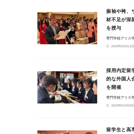
振袖や袴、
材不足が深
を授与
専門学校アリス
2025年03月12日
採用内定留
的な外国人
を開催
専門学校アリス
2025年01月20日
留学生と高