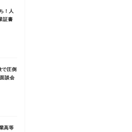
ち！人
業証書
験で圧倒
・面談会
業高等