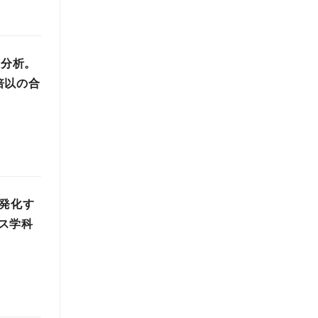
を分析。
倍以の合
活発化す
ス学科