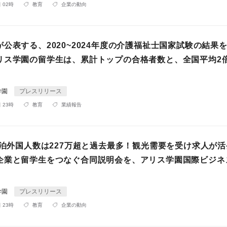
 02時
教育
企業の動向
公表する、2020~2024年度の介護福祉士国家試験の結果
リス学園の留学生は、累計トップの合格者数と、全国平均2
学園
プレスリリース
 23時
教育
業績報告
の宿泊外国人数は227万超と過去最多！観光需要を受け求人が
企業と留学生をつなぐ合同説明会を、アリス学園国際ビジネ
学園
プレスリリース
 23時
教育
企業の動向