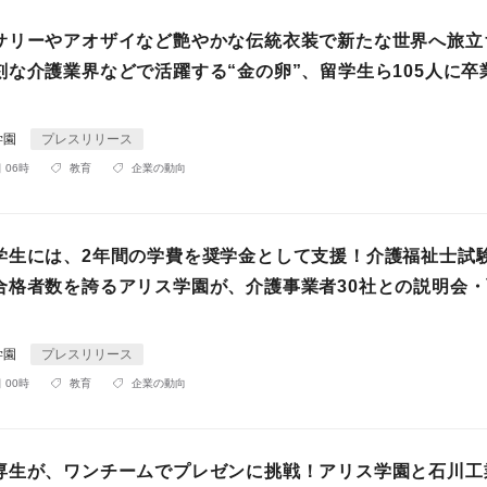
サリーやアオザイなど艶やかな伝統衣装で新たな世界へ旅立
刻な介護業界などで活躍する“金の卵”、留学生ら105人に卒
学園
プレスリリース
 06時
教育
企業の動向
学生には、2年間の学費を奨学金として支援！介護福祉士試
合格者数を誇るアリス学園が、介護事業者30社との説明会
学園
プレスリリース
 00時
教育
企業の動向
専生が、ワンチームでプレゼンに挑戦！アリス学園と石川工