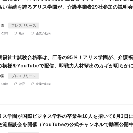
高い実績を誇るアリス学園が、介護事業者29社参加の説明
学園
プレスリリース
 02時
教育
企業の動向
護福祉士試験合格率は、圧巻の95％！アリス学園が、介護
の模様をYouTubeで配信、即戦力人材輩出のカギが明らか
学園
プレスリリース
 00時
教育
企業の動向
リス学園が国際ビジネス学科の卒業生10人を招いて6月3日
交流座談会を開催（YouTubeの公式チャンネルで動画公開