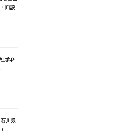
会・面談
福祉学科
に
に石川県
中）