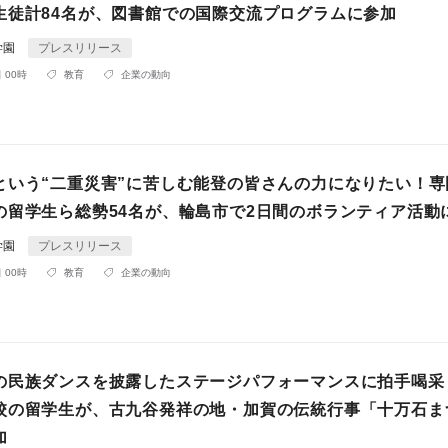
生徒計84名が、図書館での国際交流プログラムに参加
学園
プレスリリース
 00時
教育
企業の動向
という“二重災害”に苦しむ能登の皆さんの力になりたい！専
の留学生ら総勢54名が、輪島市で2日間のボランティア活動
学園
プレスリリース
 00時
教育
企業の動向
の民族ダンスを披露したステージパフォーマンスに拍手喝采
校の留学生が、古九谷発祥の地・加賀の伝統行事「十万石ま
加