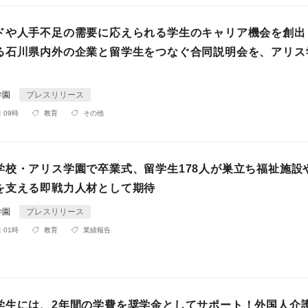
ドや人手不足の需要に応えられる学生のキャリア機会を創出
る石川県内外の企業と留学生をつなぐ合同説明会を、アリス
学園
プレスリリース
 09時
教育
その他
学校・アリス学園で卒業式、留学生178人が巣立ち福祉施設
を支える即戦力人材として期待
学園
プレスリリース
 01時
教育
業績報告
学生には、2年間の学費を奨学金としてサポート！外国人介