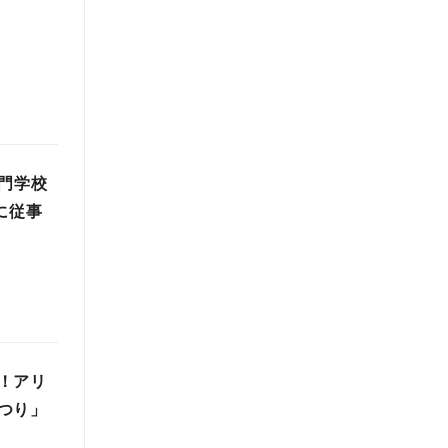
門学校
に従事
！アリ
つり」