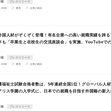
学園
プレスリリース
 00時
教育
企業の動向
外国人材がぞくぞく登壇！有名企業への高い就職実績を誇る
年も「卒業生と在校生の交流座談会」を実施、YouTubeで
学園
プレスリリース
 03時
教育
企業の動向
護福祉士試験合格者数は、5年連続全国1位！グローバル人
アリス学園の入学式に、日本での就職を目指す外国籍の新入生
学園
プレスリリース