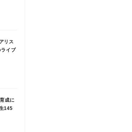
アリス
のライブ
材育成に
145