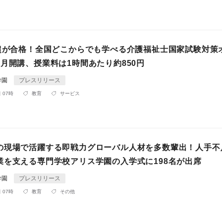
名超が合格！全国どこからでも学べる介護福祉士国家試験対策
月開講、授業料は1時間あたり約850円
学園
プレスリリース
 07時
教育
サービス
の現場で活躍する即戦力グローバル人材を多数輩出！人手不
業を支える専門学校アリス学園の入学式に198名が出席
学園
プレスリリース
 07時
教育
その他