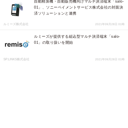
自動精算機・自動販売機向けマルチ決済端末「salo-
01」、ソニーペイメントサービス株式会社の対面決
済ソリューションと連携
ルミーズ株式会社
2021年09月28日 01時
ルミーズが提供する組込型マルチ決済端末「salo-
01」の取り扱いを開始
SP.LINKS株式会社
2021年09月28日 01時
モバイルPOS「POSasy（ポサシー）」の販売開始
～少ない初期投資で月額利用可能なPOSラインナッ
プの提供～
東芝テック株式会社 （PR代行：株式会社アール・アイ・シー）
2021年05月27日 03時
～ 大阪府 × りそな銀行 × ビジコム ～ 大阪府「大
阪おおきにアプリ事業」導入に関する連携協定締結
「大阪おおきにアプリ」として「みせめぐオーダ