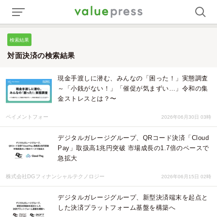
検索結果
対面決済の検索結果
現金手渡しに潜む、みんなの「困った！」実態調査
～「小銭がない！」「催促が気まずい…」令和の集
金ストレスとは？〜
ペイメントフォー
2026年06月30日 03時
デジタルガレージグループ、QRコード決済「Cloud
Pay」取扱高1兆円突破 市場成⻑の1.7倍のペースで
急拡⼤
株式会社DGフィナンシャルテクノロジー
2026年06月15日 02時
デジタルガレージグループ、新型決済端末を起点と
した決済プラットフォーム基盤を構築へ