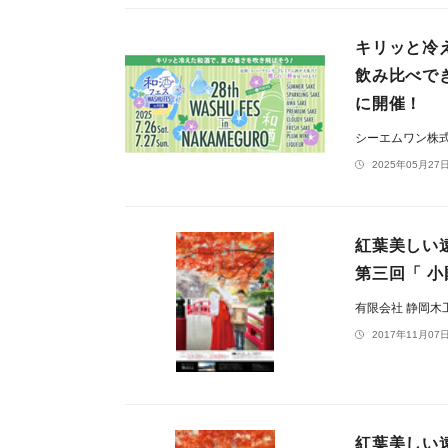
キリッと冷
飲み比べでき
に開催！
シーエムワン株
2025年05月27日
紅葉美しい
第三回「 
有限会社 静岡木
2017年11月07日
紅葉美しい