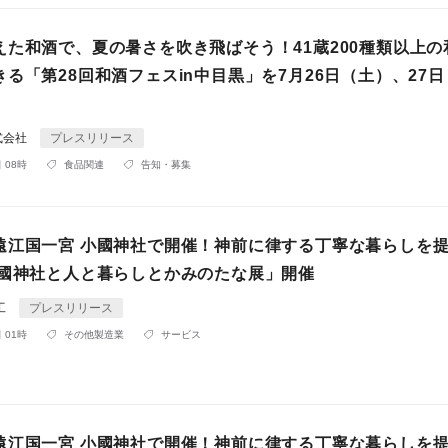
えた和酒で、夏の暑さを吹き飛ばそう！41蔵200種類以上の
る「第28回和酒フェスin中目黒」を7月26日（土）、27
式会社
プレスリリース
 08時
食品関連
告知・募集
遠江国一宮 小國神社で開催！神前に律する丁寧な暮らしを
小國神社と人と暮らしとかみのたな展」開催
工
プレスリリース
 01時
その他製造業
サービス
遠江国一宮 小國神社で開催！神前に律する丁寧な暮らしを