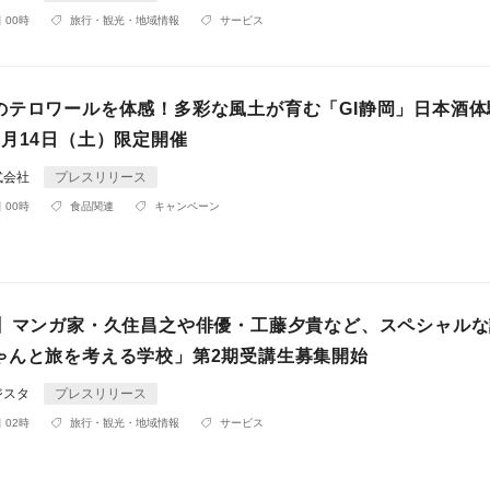
 00時
旅行・観光・地域情報
サービス
のテロワールを体感！多彩な風土が育む「GI静岡」日本酒体
2月14日（土）限定開催
式会社
プレスリリース
 00時
食品関連
キャンペーン
定】マンガ家・久住昌之や俳優・工藤夕貴など、スペシャル
ゃんと旅を考える学校」第2期受講生募集開始
ジスタ
プレスリリース
 02時
旅行・観光・地域情報
サービス