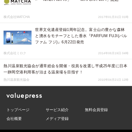
株式会社MATCHA
2017年01月31日 01時
世界文化遺産登録1周年記念。富士山の豊かな森林
と湧水をモチーフとした香水『PARFUM FUJI(パル
ファム フジ)』6月22日発売
株式会社ミロク
2014年06月19日 04時
熱川温泉観光協会が通常総会を開催・役員を改選し平成25年度に日本
一静岡空港利用客が泊まる温泉場を目指す！
熱川温泉観光協会
2010年04月21日 12時
トップページ
サービス紹介
無料会員登録
会社概要
メディア登録