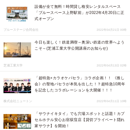
設備が全て無料！時間貸し格安レンタルスペース
「ブルースペース上野駅前」が2022年4月20日に正
式オープン
ブルーステージ合同会社
2022年04月21日 00時
今日も楽しく！鉄道満喫～奥深い鉄道の世界へよう
こそ～(芝浦工業大学公開講座のお知らせ)
芝浦工業大学
2022年04月13日 02時
「超特急×カラオケパセラ」コラボ企画！！ 《推し
会》の聖地パセラが本気を出した！？超特急10周年
を記念したコラボレーションを大開催！！！
株式会社ニュートン
2022年04月11日 10時
「サウナイキタイ」でも穴場スポットと話題！カプ
セルホテル安心お宿荻窪店【貸切プライベート隠れ
家サウナ】を開始！