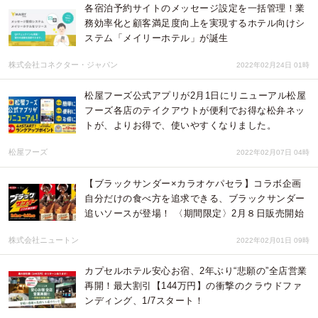
各宿泊予約サイトのメッセージ設定を一括管理！業
務効率化と顧客満足度向上を実現するホテル向けシ
ステム「メイリーホテル」が誕生
株式会社コネクター・ジャパン
2022年02月24日 01時
松屋フーズ公式アプリが2月1日にリニューアル松屋
フーズ各店のテイクアウトが便利でお得な松弁ネッ
トが、よりお得で、使いやすくなりました。
松屋フーズ
2022年02月07日 04時
【ブラックサンダー×カラオケパセラ】コラボ企画
自分だけの食べ方を追求できる、ブラックサンダー
追いソースが登場！ 〈期間限定〉2月８日販売開始
株式会社ニュートン
2022年02月01日 09時
カプセルホテル安心お宿、2年ぶり“悲願の”全店営業
再開！最大割引【144万円】の衝撃のクラウドファ
ンディング、1/7スタート！