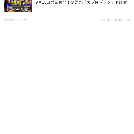
9月16日営業再開！話題の「カプ住プラン」も販売
株式会社サンザ
2021年09月03日 09時
【Ado×カラオケパセラ】コラボレーション開催決
定！ パセラ限定イラストを使用したノベルティやグ
ッズを発売 7/22〜8/29 ＠カラオケパセラ渋谷店
株式会社ニュートン
2021年07月21日 09時
開始1ヶ月でTwitterいいね！が11万件超え！ メディ
アでも話題のカプセル定住プラン「カプ住」 大好評
につき8/2より荻窪店も急遽営業再開へ
株式会社サンザ
2021年07月21日 01時
＜おひとりテニス新時代！＞東海地区初上陸の「シ
ミュレーションテニス」オープン！
株式会社アクトス
2021年07月14日 04時