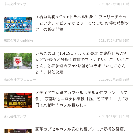
株式会社サンザ
2021年12月28日 00時
＜石垣島初＞GoToトラベル対象！ フェリーチケッ
トとアクティビティがセットになった お得な特別ツ
アーの販売開始
株式会社ShumMaKe
2021年12月27日 01時
いちごの日（1月15日）より表参道に”絶品いちごさ
んど”が続々と登場！佐賀のブランドいちご「いちご
さん」と表参道カフェ8店舗がコラボ「いちごさん
どう」開催決定
株式会社アフロ＆コー
2021年12月15日 05時
メディアで話題のカプセルホテル定住プラン「カプ
住」 京都店もコロナ休業後【祝】初営業！ ～月4万
円で京都叶うホテル暮らし～
株式会社サンザ
2021年11月01日 10時
豪華カプセルホテル安心お宿プレミア新橋汐留店、