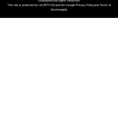
©valuepress
All Rights Reserved.
This site is protected by reCAPTCHA and the Google
Privacy Policy
and
Terms of
Service
apply.