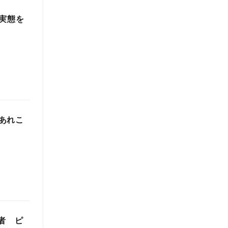
実態を
あれこ
者 ピ