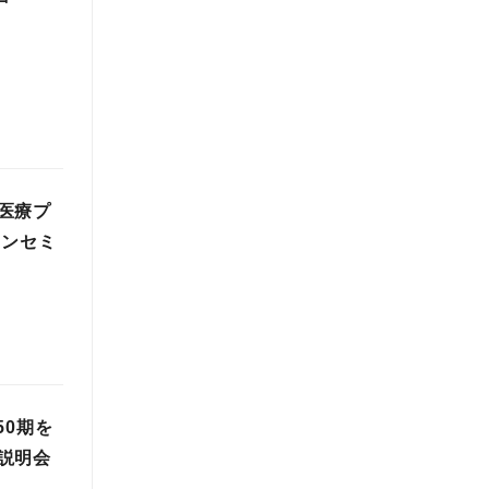
医療プ
インセミ
50期を
説明会