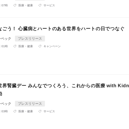
 07時
医療・健康
サービス
なごう！ 心臓病とハートのある世界をハートの日でつなぐ
ーペック
プレスリリース
 01時
医療・健康
キャンペーン
界腎臓デー みんなでつくろう、これからの医療 with Kidn
動
ーペック
プレスリリース
 03時
医療・健康
サービス