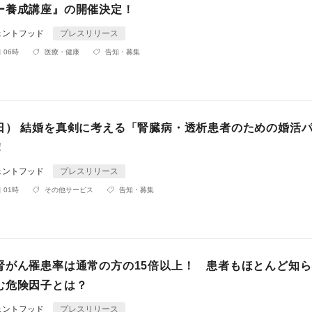
ー養成講座』の開催決定！
ェントフッド
プレスリリース
 06時
医療・健康
告知・募集
日） 結婚を真剣に考える「腎臓病・透析患者のための婚活
！
ェントフッド
プレスリリース
 01時
その他サービス
告知・募集
腎がん罹患率は通常の方の15倍以上！ 患者もほとんど知ら
む危険因子とは？
ェントフッド
プレスリリース