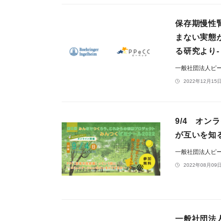
保存期慢性
まない実態
る研究より-
一般社団法人ピ
2022年12月15日
9/4 オン
が互いを知
一般社団法人ピ
2022年08月09日
一般社団法