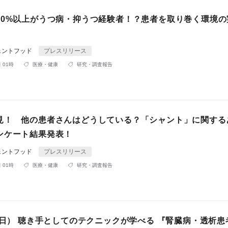
70%以上がうつ病・抑うつ経験者！？患者を取り巻く環境の
ェントフッド
プレスリリース
 01時
医療・健康
研究・調査報告
見！ 他の患者さんはどうしている？「シャント」に関する
ンケート結果発表！
ェントフッド
プレスリリース
 01時
医療・健康
研究・調査報告
（日） 聴き手としてのテクニックが学べる 『腎臓病・透析患