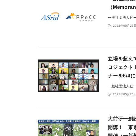
（Memoran
一般社団法人ピ
2022年05月26日
立場を超え
ロジェクト
ナーを6/4
一般社団法人ピ
2022年05月20日
大前研一創
開講！ 東
開催（一新