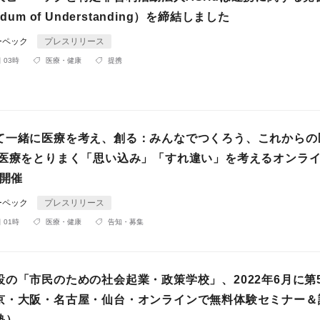
dum of Understanding）を締結しました
ーペック
プレスリリース
 03時
医療・健康
提携
て一緒に医療を考え、創る：みんなでつくろう、これからの
 医療をとりまく「思い込み」「すれ違い」を考えるオンラ
に開催
ーペック
プレスリリース
 01時
医療・健康
告知・募集
設の「市民のための社会起業・政策学校」、2022年6月に第
京・大阪・名古屋・仙台・オンラインで無料体験セミナー＆
塾）