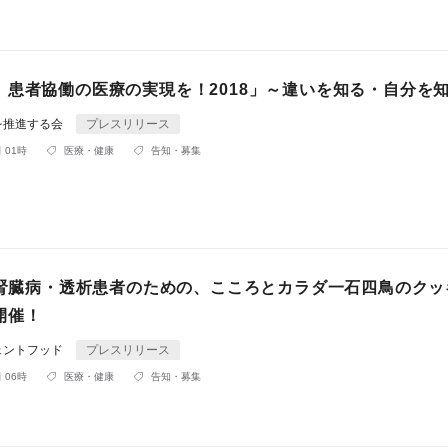
、患者協働の医療の実現を！2018」～違いを知る・自分を
を推進する会
プレスリリース
 01時
医療・健康
告知・募集
日）腎臓病・透析患者のための、こころとカラダ一石四鳥のクッ
開催！
ェントフッド
プレスリリース
 06時
医療・健康
告知・募集