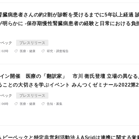
腎臓病患者さんの約2割が診断を受けるまでに5年以上経過 
が明らかに -保存期慢性腎臓病患者の経験と日常における負
ーペック
プレスリリース
 02時
医療・健康
研究・調査報告
ライン開催 医療の「翻訳家」 市川 衛氏登壇 立場の異な
ることの大切さを学ぶイベント みんつくゼミナール2022第
ーペック
プレスリリース
 06時
医療・健康
告知・募集
人ピーペックと特定非営利活動法人ASridは連携に関する覚