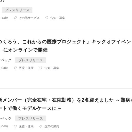
プレスリリース
 14時
その他サービス
告知・募集
つくろう、これからの医療プロジェクト」キックオフイベン
日）にオンラインで開催
ーペック
プレスリリース
 03時
医療・健康
告知・募集
新メンバー（完全在宅・在院勤務）を2名迎えました ～難病
ートで働くモデルケースに～
ーペック
プレスリリース
 04時
医療・健康
企業の動向