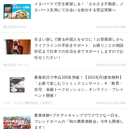
メタバースで空き家探しを！「さかさま不動産」メ
タバース支局にて出会いを創出する実証実験へ
株式会社On-Co
2023年02月14日 02時
住まい探しで困る外国人をゼロに！お部屋探しから
ライフラインの手続きサポート、お困りごとの相談
対応まで日本での生活を全てサポートしますのでお
任せください！
株式会社ハチノジ
2022年12月01日 07時
募集初日で申込100名突破！【10/24(月)参加無料】
「お家で楽しむリトミックコンサート」✕「教育・
住宅・金融トークセッション」オンライン・プレイ
ベント開催！
ジオ・コスモス株式会社（代理店）
2022年10月18日 03時
農業体験×プチデイキャンプでワクワクな一日を。
フレンドホームの『秋の農業体験会』今年も開催し
ます！