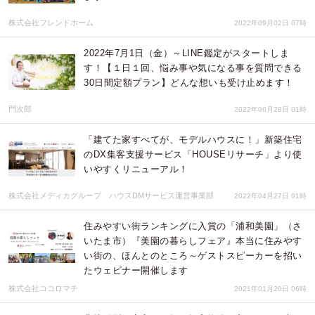
株式会社フレンドホーム
2022年09月02日 07時
2022年7月1日（金）～LINE鑑定がスタートしま
す！【１日１回、悩み事や気になる事を質問できる
30日間定額プラン】どんな想いも受け止めます！
門次郎
2022年06月28日 01時
「建てた家すべてが、モデルハウスに！」新築住宅
のDX集客支援サービス「HOUSEリサーチ」より使
いやすくリニューアル！
株式会社メディカグループ ハウスDMサービス運営事業部
2022年04月27日 01時
住みやすい街ランキングに入賞の「浦和美園」（さ
いたま市）『美園の暮らしフェア』本当に住みやす
い街の、ほんとのところ～ゲストスピーカーを招い
たウェビナー開催します
株式会社ココロマチ
2021年01月20日 06時