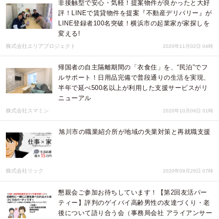
非接触型で安心・気軽！提案物件が良かったと大好
評！LINEで賃貸物件を提案『不動産デリバリー』が
LINE登録者100名突破！横浜市の起業家が家探しを
変える!
株式会社エリアプロジェクト
2020年11月02日 04時
帰国者の自主隔離期間の「衣食住」を、“民泊”でフ
ルサポート！日用品完備で普段通りの生活を実現、
半年で延べ500名以上が利用した支援サービスがリ
ニューアル
株式会社スマミン
2020年10月09日 01時
旭川市の職業紹介所が地域の失業対策と再就職支援
株式会社リック
2020年09月29日 07時
懇親会ご参加お待ちしています！【第2回友活パー
ティー】評判のゲイバイ高齢男性の友達づくり・老
後について語り合う会（事務局会社 アライアンサー