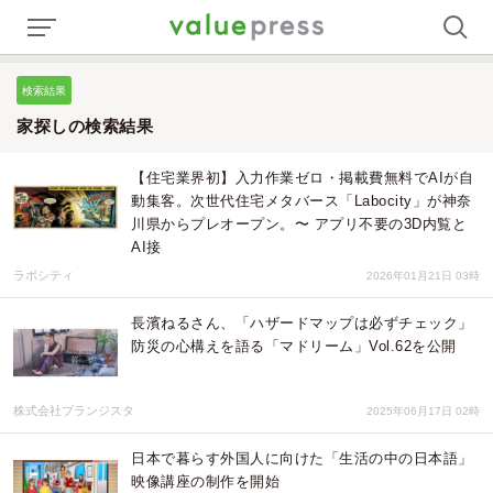
検索結果
家探しの検索結果
【住宅業界初】入力作業ゼロ・掲載費無料でAIが自
動集客。次世代住宅メタバース「Labocity」が神奈
川県からプレオープン。〜 アプリ不要の3D内覧と
AI接
ラボシティ
2026年01月21日 03時
長濱ねるさん、「ハザードマップは必ずチェック」
防災の心構えを語る「マドリーム」Vol.62を公開
株式会社ブランジスタ
2025年06月17日 02時
日本で暮らす外国人に向けた「生活の中の日本語」
映像講座の制作を開始