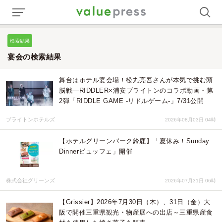
検索結果
宴会の検索結果
舞台はホテル宴会場！松丸亮吾さんが本気で挑む頭
脳戦—RIDDLER×浦安ブライトンのコラボ動画・第
2弾「RIDDLE GAME -リドルゲーム-」7/31公開
ブライトンホテルズ
2026年08月03日 04時
【ホテルグリーンパーク鈴鹿】「夏休み！Sunday
Dinnerビュッフェ」開催
株式会社グリーンズ
2026年07月31日 06時
【Grissier】2026年7月30日（木）、31日（金）大
阪で開催三重県観光・物産展への出店～三重県産食