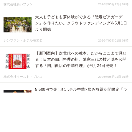
株式会社あいプラン
2026年05月12日 02時
大人も子どもも夢体験ができる『恐竜ビアガーデ
ン』を作りたい。クラウドファンディングを5月1日
より開始
レンブラントホテル海老名
2026年05月01日 08時
【新刊案内】次世代への教本、だからここまで見せ
る！日本の四川料理の祖、陳家三代の技と味を公開
する『四川飯店の中華料理』が4月24日発売！
株式会社イースト・プレス
2026年05月01日 01時
5,500円で楽しむホテル中華×飲み放題期間限定「ラ
イトプラン」登場！
レンブラントホテル東京町田
2026年04月10日 06時
【地域活性へ。1円セール】「大衆酒場食堂
Nakamura」が事業承継1周年！時間制限なし・ビー