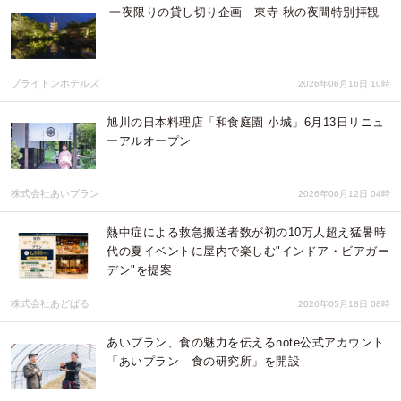
一夜限りの貸し切り企画 東寺 秋の夜間特別拝観
ブライトンホテルズ
2026年06月16日 10時
旭川の日本料理店「和食庭園 小城」6月13日リニュ
ーアルオープン
株式会社あいプラン
2026年06月12日 04時
熱中症による救急搬送者数が初の10万人超え猛暑時
代の夏イベントに屋内で楽しむ"インドア・ビアガー
デン"を提案
株式会社あどばる
2026年05月18日 08時
あいプラン、食の魅力を伝えるnote公式アカウント
「あいプラン 食の研究所」を開設