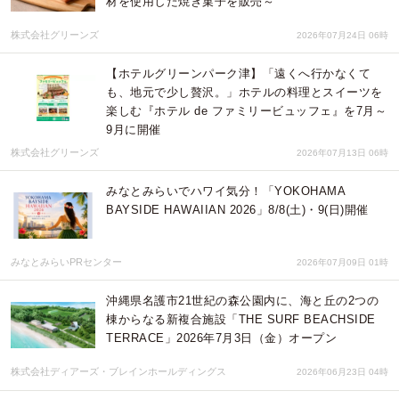
材を使用した焼き菓子を販売～
株式会社グリーンズ
2026年07月24日 06時
【ホテルグリーンパーク津】「遠くへ行かなくて
も、地元で少し贅沢。」ホテルの料理とスイーツを
楽しむ『ホテル de ファミリービュッフェ』を7月～
9月に開催
株式会社グリーンズ
2026年07月13日 06時
みなとみらいでハワイ気分！「YOKOHAMA
BAYSIDE HAWAIIAN 2026」8/8(土)・9(日)開催
みなとみらいPRセンター
2026年07月09日 01時
沖縄県名護市21世紀の森公園内に、海と丘の2つの
棟からなる新複合施設「THE SURF BEACHSIDE
TERRACE」2026年7月3日（金）オープン
株式会社ディアーズ・ブレインホールディングス
2026年06月23日 04時