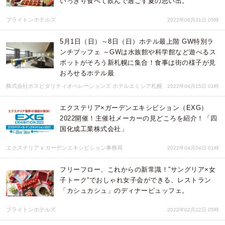
いっきり食べて飲んで過ごす夏の思い出。
ブライトンホテルズ
2022年06月21日 05時
5月1日（日）～8日（日）ホテル最上階 GW特別ラ
ンチブッフェ ～GWは水族館や科学館など遊べるス
ポットがそろう新札幌に集合！食事は街の様子が見
おろせるホテル最
株式会社ホスピタリティオペレーションズ ホテルエミシア札幌
2022年04月15日 01時
エクステリア×ガーデンエキシビション（EXG）
2022開催！主催社メーカーの見どころを紹介！「四
国化成工業株式会社」
エクステリア x ガーデンエキシビション事務局
2022年04月04日 01時
フリーフロー、これからの新常識！”サングリア×女
子トーク”でおしゃれ女子会ができる、レストラン
「カシュカシュ」のディナービュッフェ。
ブライトンホテルズ
2022年02月22日 05時