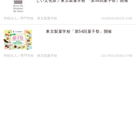
しい文化祭／東京製菓学校 『第55回菓子祭』開催
学校法人／専門学校 東京製菓学校
2018年02月05日 01時
東京製菓学校「第54回菓子祭」開催
学校法人／専門学校 東京製菓学校
2017年02月08日 07時
富山の食と酒を囲む大交流会「acoico fes 2016」
2016年3月6日（日）、原宿で開催。富山食材の生産
者や富山県内で生産中の全18酒蔵の日本酒が集う
富山県出身首都圏若者ネットワークacoico
2016年02月18日 01時
～もっとバイクが好きになる～「バイクブロスまつ
り 2015 in 千葉ロングウッドステーション」開催
株式会社バイクブロス
2015年09月08日 02時