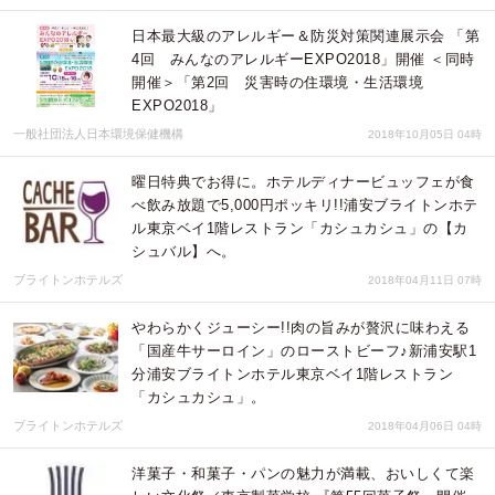
日本最大級のアレルギー＆防災対策関連展示会 「第
4回 みんなのアレルギーEXPO2018」開催 ＜同時
開催＞「第2回 災害時の住環境・生活環境
EXPO2018」
一般社団法人日本環境保健機構
2018年10月05日 04時
曜日特典でお得に。ホテルディナービュッフェが食
べ飲み放題で5,000円ポッキリ!!浦安ブライトンホテ
ル東京ベイ1階レストラン「カシュカシュ」の【カ
シュバル】へ。
ブライトンホテルズ
2018年04月11日 07時
やわらかくジューシー!!肉の旨みが贅沢に味わえる
「国産牛サーロイン」のローストビーフ♪新浦安駅1
分浦安ブライトンホテル東京ベイ1階レストラン
「カシュカシュ」。
ブライトンホテルズ
2018年04月06日 04時
洋菓子・和菓子・パンの魅力が満載、おいしくて楽