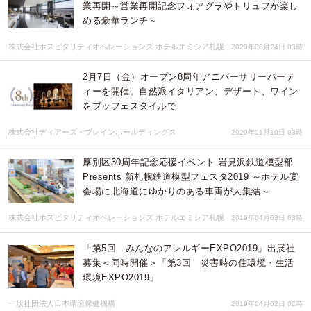
業再開～営業再開記念フォアグラやトリュフが楽し
める豪華ランチ～
株式会社ホスピタリティオペレーションズ ホテルエミシア札幌
2020年06月24日 03時
2月7日（金）オープン8周年アニバーサリーパーテ
ィーを開催。自然派イタリアン、デザート、ワイン
をブッフェスタイルで
株式会社ディアーズ・ブレインホールディングス
2020年01月10日 03時
厚別区30周年記念応援イベント 岩見沢鉄道模型部
Presents 新札幌鉄道模型フェスタ2019 ～ホテル宴
会場に北海道にゆかりのある車両が大集結～
株式会社ホスピタリティオペレーションズ ホテルエミシア札幌
2019年04月03日 03時
「第5回 みんなのアレルギーEXPO2019」出展社
募集＜同時開催＞「第3回 災害時の住環境・生活
環境EXPO2019」
一般社団法人日本環境保健機構
2019年04月02日 02時