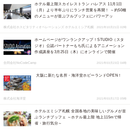
ホテル最上階スカイレストラン ハレアス 11月1日
（月）より半年ぶりにランチ営業を再開！ ～約50種
のメニューが並ぶフルブッフェにパワーアッ
株式会社ホスピタリティオペレーションズ ホテルエミシア札幌
2021年10月21日 02時
ホームページがワンランクアップ！STUDIO（スタ
ジオ）公認パートナーもち氏によるアニメーション
作成講座を3月25日（木）にオンラインで開催
合同会社NoCodeCamp
2021年03月23日 04時
大阪に新たな名所・海洋堂ホビーランドOPEN！
株式会社海洋堂
2021年03月17日 05時
ホテルエミシア札幌 全国各地の美味しいグルメが並
ぶランチブッフェ ～ホテル最上階 地上115mで帰
省・旅行気分～