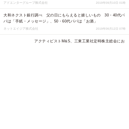
アドエンターグループ株式会社
2019年09月10日 01時
大和ネクスト銀行調べ 父の日にもらえると嬉しいもの 30・40代パ
パは「手紙・メッセージ」、50・60代パパは「お酒」
ネットエイジア株式会社
2019年06月12日 07時
アクティビストM&S、三東工業社定時株主総会にお
いて、代表取締役社長解任要求の株主提案書を提
出。
合同会社M&S
2018年09月12日 01時
大和ネクスト銀行調べ 応援団長が似合うと思う芸能人 1位「松岡
修造さん」2位「出川哲朗さん」3位「鈴木亮平さん」
ネットエイジア株式会社
2018年08月07日 07時
大和ネクスト銀行調べ 気になる社会問題 1位「子どもの貧困」
40代では「所得格差」、50代では「いじめ」が1位に
ネットエイジア株式会社
2018年04月17日 07時
【春からはじめる貯金計画】じぶん銀行が「使いや