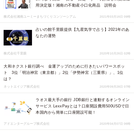
用決定版！湘南の不動産小口化商品 説明会
株式会社湘南ユーミーまちづくりコンソーシアム
2021年03月16日 09時
占いの館千里眼提供【九星気学で占う】2021年のあ
なたの運勢
株式会社千里眼
2020年10月26日 02時
大和ネクスト銀行調べ 金運アップのために行きたいパワースポッ
ト 3位「明治神宮（東京都）」2位「伊勢神宮（三重県）」、1位
は？
ネットエイジア株式会社
2020年09月28日 07時
ラオス最大手の銀行 JDB銀行と連動するオンライン
サービス LexxPayとは？口座開設費用500USDで日
本国内から簡単に口座開設可能！
アドエンターグループ株式会社
2020年04月07日 06時