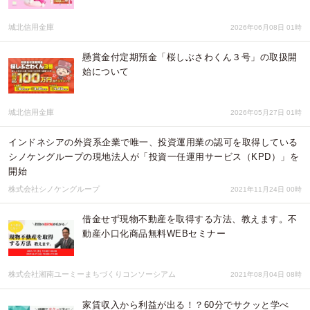
城北信用金庫
2026年06月08日 01時
懸賞金付定期預金「桜しぶさわくん３号」の取扱開
始について
城北信用金庫
2026年05月27日 01時
インドネシアの外資系企業で唯一、投資運用業の認可を取得している
シノケングループの現地法人が「投資一任運用サービス（KPD）」を
開始
株式会社シノケングループ
2021年11月24日 00時
借金せず現物不動産を取得する方法、教えます。不
動産小口化商品無料WEBセミナー
株式会社湘南ユーミーまちづくりコンソーシアム
2021年08月04日 08時
家賃収入から利益が出る！？60分でサクッと学べ