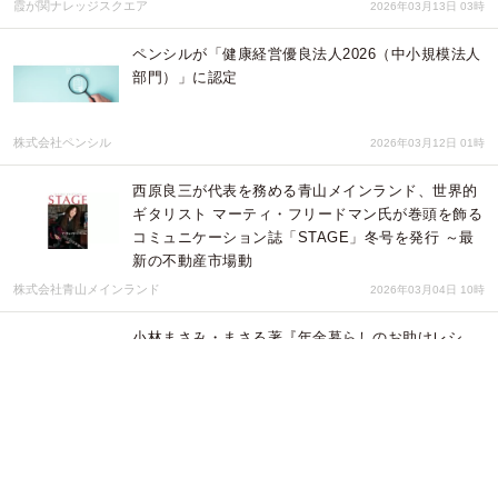
霞が関ナレッジスクエア
2026年03月13日 03時
ペンシルが「健康経営優良法人2026（中小規模法人
部門）」に認定
株式会社ペンシル
2026年03月12日 01時
西原良三が代表を務める青山メインランド、世界的
ギタリスト マーティ・フリードマン氏が巻頭を飾る
コミュニケーション誌「STAGE」冬号を発行 ～最
新の不動産市場動
株式会社青山メインランド
2026年03月04日 10時
小林まさみ・まさる著『年金暮らしのお助けレシ
ピ ねんきんごはん』本日発売
株式会社内外出版社
2026年02月24日 01時
【さいたま市在住67歳が初出版】Amazon Kindle
20部門で1位獲得47歳のどん底から60代で世界2周し