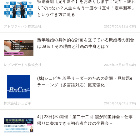
特別番組【定年新卒】をお送りします！“定年＝終わ
り”ではない？人生をもう一度やり直す「定年新卒」
という生き方に迫る
アトワジャパン株式会社
2026年05月21日 03時
熟年離婚の具体的な計画を立てている既婚者の割合
は39％！その理由と計画の中身とは？
レゾンデートル株式会社
2026年05月18日 04時
(株)シュビキ 若手リーダーのための定額・見放題e
ラーニング（多言語対応）拡充強化
株式会社シュビキ
2026年04月07日 23時
4月23日(木)開催！第二十二回 霞が関坐禅会～仕事
帰りに参加できる初心者向けの坐禅会～