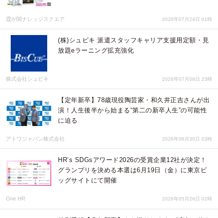
霞が関ナレッジスクエア
2026年07月24日 01時
(株)シュビキ 派遣スタッフキャリア支援用定額・見
放題eラーニング拡充強化
株式会社シュビキ
2026年07月08日 23時
【定年新卒】78歳現役陶芸家・和久井正吉さんが出
演！人生後半から始まる“第二の新卒人生”の可能性
に迫る
アトワジャパン株式会社
2026年06月30日 03時
HR’s SDGsアワード2026の受賞企業12社が決定！
グランプリを決める本選は6月19日（金）に東京ビ
ッグサイトにて開催
One HR
2026年05月26日 02時