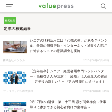
検索結果
定年の検索結果
シニアのIT利活用には「70歳の壁」がある？ペンシ
ル、最新の消費行動・インターネット通販やAI活用
に対するシニアの意識調査を実施
株式会社ペンシル
2026年08月06日 01時
【定年新卒】シニア・経営者層専門ヘッドハンタ
ー・高橋啓さんが出演！「経験」は人生最大の資産
──定年後の新しいキャリアの可能性に迫ります！
アトワジャパン株式会社
2026年08月04日 03時
9月17日(木)開催！第二十三回 霞が関坐禅会～仕事
帰りに参加できる初心者向けの坐禅会～