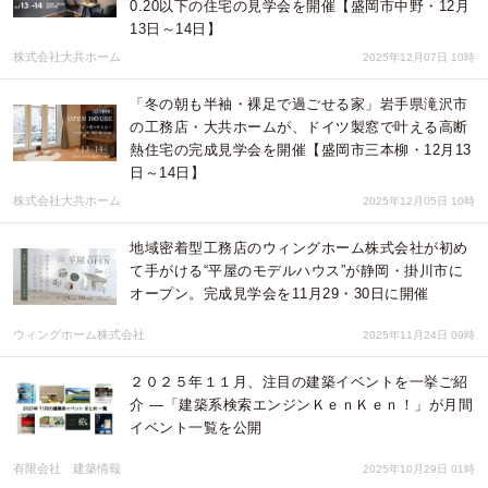
0.20以下の住宅の見学会を開催【盛岡市中野・12月
13日～14日】
株式会社大共ホーム
2025年12月07日 10時
「冬の朝も半袖・裸足で過ごせる家」岩手県滝沢市
の工務店・大共ホームが、ドイツ製窓で叶える高断
熱住宅の完成見学会を開催【盛岡市三本柳・12月13
日～14日】
株式会社大共ホーム
2025年12月05日 10時
地域密着型工務店のウィングホーム株式会社が初め
て手がける“平屋のモデルハウス”が静岡・掛川市に
オープン。完成見学会を11月29・30日に開催
ウィングホーム株式会社
2025年11月24日 09時
２０２５年１１月、注目の建築イベントを一挙ご紹
介 ―「建築系検索エンジンＫｅｎＫｅｎ！」が月間
イベント一覧を公開
有限会社 建築情報
2025年10月29日 01時