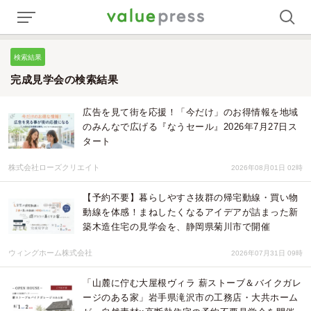
検索結果
完成見学会の検索結果
広告を見て街を応援！「今だけ」のお得情報を地域
のみんなで広げる『なうセール』2026年7月27日ス
タート
株式会社ローズクリエイト
2026年08月01日 02時
【予約不要】暮らしやすさ抜群の帰宅動線・買い物
動線を体感！まねしたくなるアイデアが詰まった新
築木造住宅の見学会を、静岡県菊川市で開催
ウィングホーム株式会社
2026年07月31日 09時
「山麓に佇む大屋根ヴィラ 薪ストーブ＆バイクガレ
ージのある家」岩手県滝沢市の工務店・大共ホーム