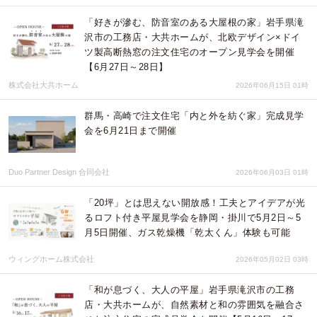
「好きが滲む、防音室のある大屋根の家」岩手県滝
沢市の工務店・大共ホームが、北欧デザイン×ドイ
ツ製高断熱窓の注文住宅のオープン見学会を開催
【6月27日～28日】
株式会社大共ホーム
2026年06月15日 01時
群馬・高崎で注文住宅「内と外を紡ぐ家」完成見学
会を6月21日まで開催
Duo Partner Design 合同会社
2026年06月03日 01時
「20坪」とは思えない開放感！工夫とアイデアが光
るロフト付き平屋見学会を静岡・掛川で5月2日～5
月5日開催、ガス乾燥機「乾太くん」体験も可能
ウィングホーム株式会社
2026年05月02日 03時
「和が息づく、大人の平屋」岩手県滝沢市の工務
店・大共ホームが、自然素材と和の雰囲気を融合さ