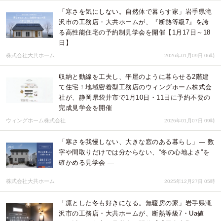
「寒さを気にしない。自然体で暮らす家」岩手県滝
沢市の工務店・大共ホームが、『断熱等級7』を誇
る高性能住宅の予約制見学会を開催【1月17日～18
日】
株式会社大共ホーム
2026年01月09日 06時
収納と動線を工夫し、平屋のように暮らせる2階建
て住宅！地域密着型工務店のウィングホーム株式会
社が、静岡県袋井市で1月10日・11日に予約不要の
完成見学会を開催
ウィングホーム株式会社
2026年01月07日 09時
「寒さを我慢しない、大きな窓のある暮らし」― 数
字や間取りだけでは分からない、“冬の心地よさ”を
確かめる見学会 ―
株式会社大共ホーム
2025年12月27日 05時
「凛とした冬も好きになる。無暖房の家」岩手県滝
沢市の工務店・大共ホームが、断熱等級7・Ua値