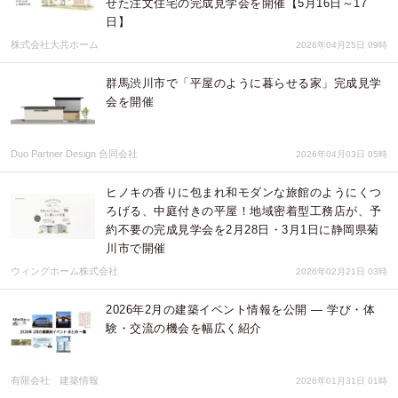
せた注文住宅の完成見学会を開催【5月16日～17
日】
株式会社大共ホーム
2026年04月25日 09時
群馬渋川市で「平屋のように暮らせる家」完成見学
会を開催
Duo Partner Design 合同会社
2026年04月03日 05時
ヒノキの香りに包まれ和モダンな旅館のようにくつ
ろげる、中庭付きの平屋！地域密着型工務店が、予
約不要の完成見学会を2月28日・3月1日に静岡県菊
川市で開催
ウィングホーム株式会社
2026年02月21日 03時
2026年2月の建築イベント情報を公開 — 学び・体
験・交流の機会を幅広く紹介
有限会社 建築情報
2026年01月31日 01時