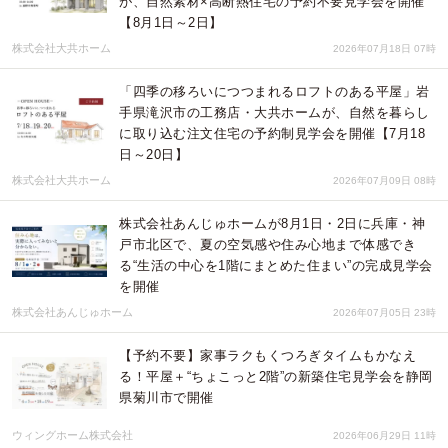
が、自然素材×高断熱住宅の予約不要見学会を開催
【8月1日～2日】
株式会社大共ホーム
2026年07月18日 07時
「四季の移ろいにつつまれるロフトのある平屋」岩
手県滝沢市の工務店・大共ホームが、自然を暮らし
に取り込む注文住宅の予約制見学会を開催【7月18
日～20日】
株式会社大共ホーム
2026年07月09日 08時
株式会社あんじゅホームが8月1日・2日に兵庫・神
戸市北区で、夏の空気感や住み心地まで体感でき
る“生活の中心を1階にまとめた住まい”の完成見学会
を開催
株式会社あんじゅホーム
2026年07月05日 23時
【予約不要】家事ラクもくつろぎタイムもかなえ
る！平屋＋“ちょこっと2階”の新築住宅見学会を静岡
県菊川市で開催
ウィングホーム株式会社
2026年06月29日 11時