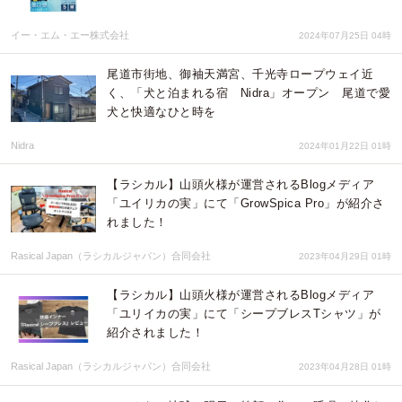
イー・エム・エー株式会社
2024年07月25日 04時
尾道市街地、御袖天満宮、千光寺ロープウェイ近
く、「犬と泊まれる宿 Nidra」オープン 尾道で愛
犬と快適なひと時を
Nidra
2024年01月22日 01時
【ラシカル】山頭火様が運営されるBlogメディア
「ユイリカの実」にて「GrowSpica Pro」が紹介さ
れました！
Rasical Japan（ラシカルジャパン）合同会社
2023年04月29日 01時
【ラシカル】山頭火様が運営されるBlogメディア
「ユリイカの実」にて「シープブレスTシャツ」が
紹介されました！
Rasical Japan（ラシカルジャパン）合同会社
2023年04月28日 01時