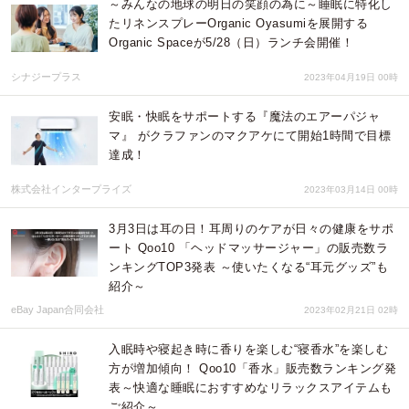
～みんなの地球の明日の笑顔の為に～睡眠に特化し
たリネンスプレーOrganic Oyasumiを展開する
Organic Spaceが5/28（日）ランチ会開催！
シナジープラス
2023年04月19日 00時
安眠・快眠をサポートする『魔法のエアーパジャ
マ』 がクラファンのマクアケにて開始1時間で目標
達成！
株式会社インタープライズ
2023年03月14日 00時
3月3日は耳の日！耳周りのケアが日々の健康をサポ
ート Qoo10 「ヘッドマッサージャー」の販売数ラ
ンキングTOP3発表 ～使いたくなる“耳元グッズ”も
紹介～
eBay Japan合同会社
2023年02月21日 02時
入眠時や寝起き時に香りを楽しむ“寝香水”を楽しむ
方が増加傾向！ Qoo10「香水」販売数ランキング発
表～快適な睡眠におすすめなリラックスアイテムも
ご紹介～