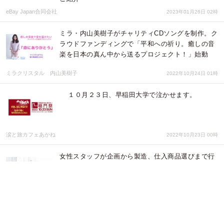
eBay Japan合同会社
2023年01月26日 02時
ミラ・内山美樹子がチャリティCDソングを制作。ク
ラウドファンディングで「平和への祈り。癒しの音
楽を日本の真ん中から送るプロジェクト！」始動
ミラクリスタル 内山美樹子
2022年10月24日 01時
１０月２３日、早稲田大学で泣かせます。
涙と旅カフェあかね
2022年10月23日 00時
女性スタッフが企画から製造、仕入商品選びまで行
い販売する【MINJYOオンラインショップ】を開設
株式会社プレジール
2022年10月19日 05時
泣きたいけど涙が出ない人に泣き方を教えます