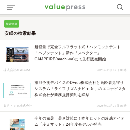
検索結果
安眠の検索結果
超軽量で完全フルフラット式！ハンモックテント
「ヘブンテント」新作『スペクター』
CAMPFIRE(machi-ya)にて先行販売開始
株式会社ALATAMA
2025年11月07日 00時
排泄予測デバイスのDFree株式会社と高齢者見守り
システム「ライフリズムナビ＋Dr.」のエコナビスタ
株式会社が業務提携契約を締結
ＤＦｒｅｅ株式会社
2025年01月23日 08時
今年の猛暑 暑さ対策に！昨年ヒットの冷感アイテ
ム「冷えマット」24年度モデルが発売