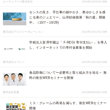
ルーチェワーク株式会社
2025年03月02日 06時
センスの良さ、手仕事の細やかさ、奥ゆかしさを感
じる漆のジュエリー。山岸紗綾個展「秋の庭」開催
中。（10/7～10/29)
株式会社アピスコーポレーション
2022年10月17日 04時
学校法人富澤学園は「 F-REGI 寄付支払い 」を導入
し、インターネットでの寄付金募集を開始
株式会社エフレジ
2022年10月13日 02時
食品防御について〜必要性と取り組み方を知る～ 無
料の衛生WEBセミナーを開催
株式会社折兼
2022年09月05日 01時
ミス・クレームの再発を減らす、衛生WEBセミナー
開催