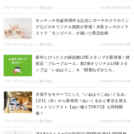
ブルーブルーエジャパン株式会社
2019年12月26日 02時
モンチッチ生誕45周年を記念にポーチやスマホリン
グなどのオリジナル雑貨が登場！水彩タッチのイラ
ストで「モンゴベス」が描いた限定絵柄
ブルーブルーエジャパン株式会社
2019年12月18日 05時
新年にぴったりの縁起物LINEスタンプが新登場！雑
貨店「ブルーブルーエ」第2弾オリジナルLINEスタ
ンプは「いぬはりこ」＆「開運ねずみたち」
ブルーブルーエジャパン株式会社
2019年12月17日 01時
犬張子をモチーフにした「いぬはりこぬいぐるみ」
12/11（水）から新発売！ぬいぐるみと東京を巡る
フォトコンテスト【ぬい撮りTOKYO】も同時開
催！
ブルーブルーエジャパン株式会社
2019年12月12日 02時
“KILKI(キルキー)”の福袋10,000円(中身34,000円相