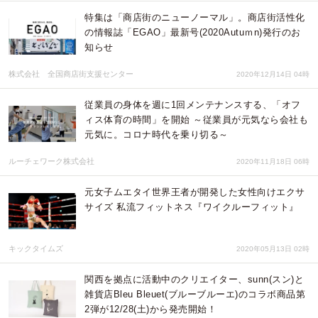
特集は「商店街のニューノーマル」。商店街活性化
の情報誌「EGAO」最新号(2020Autuｍn)発行のお
知らせ
株式会社 全国商店街支援センター
2020年12月14日 04時
従業員の身体を週に1回メンテナンスする、「オフ
ィス体育の時間」を開始 ～従業員が元気なら会社も
元気に。コロナ時代を乗り切る～
ルーチェワーク株式会社
2020年11月18日 06時
元女子ムエタイ世界王者が開発した女性向けエクサ
サイズ 私流フィットネス『ワイクルーフィット』
キックタイムズ
2020年05月13日 02時
関西を拠点に活動中のクリエイター、sunn(スン)と
雑貨店Bleu Bleuet(ブルーブルーエ)のコラボ商品第
2弾が12/28(土)から発売開始！