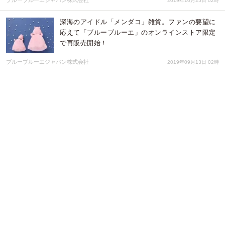
2019年10月25日 02時
深海のアイドル「メンダコ」雑貨。ファンの要望に
応えて「ブルーブルーエ」のオンラインストア限定
で再販売開始！
ブルーブルーエジャパン株式会社
2019年09月13日 02時
もふもふとした肌触りが人気のぬいぐるみ「もふも
フレンズ」シリーズから、雑貨屋「ブルーブルー
エ」オリジナルの「ねずみ」が仲間入り！
ブルーブルーエジャパン株式会社
2019年08月21日 02時
SNSで話題沸騰の「木彫りくまぬいぐるみ」に、家
族が新登場!? 大小の大きさが増え、3サイズになっ
て8/8（木）から再々販売！
ブルーブルーエジャパン株式会社
2019年08月08日 06時
瞳を描かないデザインが特徴的なsunn(スン)のイラ
ストを使ったバッグや小物が、雑貨店BleuBleut(ブ