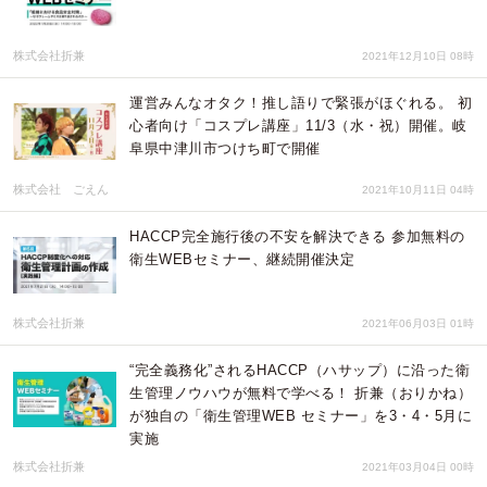
株式会社折兼
2021年12月10日 08時
運営みんなオタク！推し語りで緊張がほぐれる。 初
心者向け「コスプレ講座」11/3（水・祝）開催。岐
阜県中津川市つけち町で開催
株式会社 ごえん
2021年10月11日 04時
HACCP完全施行後の不安を解決できる 参加無料の
衛生WEBセミナー、継続開催決定
株式会社折兼
2021年06月03日 01時
“完全義務化”されるHACCP（ハサップ）に沿った衛
生管理ノウハウが無料で学べる！ 折兼（おりかね）
が独自の「衛生管理WEB セミナー」を3・4・5月に
実施
株式会社折兼
2021年03月04日 00時