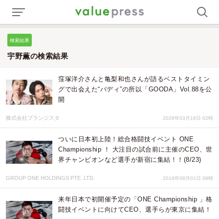
検索結果
宇野薫の検索結果
窪塚洋介さんと亀梨和也さんが語るベストタイミン
グで出会えた“バディ”の所以「GOODA」Vol.88を公
開
株式会社ブランジスタ
2026年03月16日 02時
ついに日本初上陸！総合格闘技イベント ONE
Championship ！ 大注目の試合前に主催のCEO、世
界チャンピオンなど選手が新宿に集結！！(8/23)
GROUP ONE HOLDINGS PTE. LTD.
2018年08月01日 08時
来年日本で初開催予定の「ONE Championship 」格
闘技イベントに向けてCEO、選手らが東京に集結！