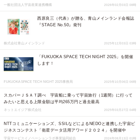
一般社団法人宇宙産業連携機構
2026年02月03日 08時
西原良三（代表）が贈る、青山メインランド会報誌
『STAGE No.50』発刊
株式会社青山メインランド
2025年12月03日 03時
「FUKUOKA SPACE TECH NIGHT 2025」を開催
します！
FUKUOKA SPACE TECH NIGHT 2025事務局
2025年10月06日 06時
スカパーＪＳＡＴ調べ 宇宙船に乗って宇宙旅行（1週間）に行って
みたいと思える上限金額は平均265万円と過去最高
ネットエイジア株式会社
2025年03月27日 04時
NTTコミュニケーションズ、SSILなどによるNEDOと連携した宇宙ビ
ジネスコンテスト「衛星データ活用アワード２０２４」を開催中
宇宙サービスイノベーションラボ事業協同組合
2024年08月13日 01時