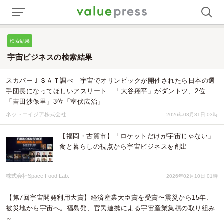
検索結果
宇宙ビジネスの検索結果
スカパーＪＳＡＴ調べ 宇宙でオリンピックが開催されたら日本の選
手団長になってほしいアスリート 「大谷翔平」がダントツ、2位
「吉田沙保里」3位「室伏広治」
ネットエイジア株式会社
2026年03月31日 03時
【福岡・古賀市】「ロケットだけが宇宙じゃない」
食と暮らしの視点から宇宙ビジネスを創出
株式会社Space Food Lab.
2026年02月10日 01時
【第7回宇宙開発利用大賞】経済産業大臣賞を受賞〜震災から15年、
被災地から宇宙へ。福島発、官民連携による宇宙産業集積の取り組み
～