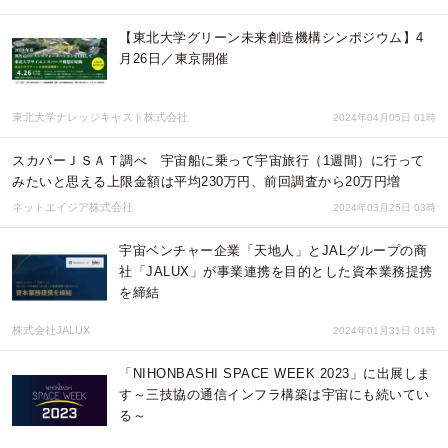
【東北大学グリーン未来創造機構シンポジウム】4
月26日／東京開催
東北大学ナレッジキャスト株式会社
2024年04月05日 01時
スカパーＪＳＡＴ調べ 宇宙船に乗って宇宙旅行（1週間）に行って
みたいと思える上限金額は平均230万円、前回調査から20万円増
ネットエイジア株式会社
2024年03月25日 03時
宇宙ベンチャー企業「天地人」とJALグループの商
社「JALUX」が事業連携を目的とした資本業務提携
を締結
株式会社JALUX
2024年01月31日 01時
「NIHONBASHI SPACE WEEK 2023」に出展しま
す～三技協の通信インフラ構築は宇宙にも続いてい
る～