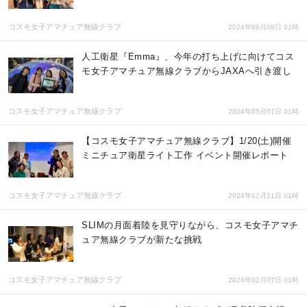
コスモ女子アマチュア無線クラブ
2024年09月09日 01時
人工衛星『Emma』、今年の打ち上げに向けてコス
モ女子アマチュア無線クラブからJAXAへ引き渡し
コスモ女子アマチュア無線クラブ
2024年05月07日 01時
【コスモ女子アマチュア無線クラブ】1/20(土)開催
ミニチュア衛星ライト工作 イベント開催レポート
コスモ女子アマチュア無線クラブ
2024年02月21日 01時
SLIMの月面着陸を見守りながら、コスモ女子アマチ
ュア無線クラブが新たな挑戦
コスモ女子アマチュア無線クラブ
2024年02月07日 01時