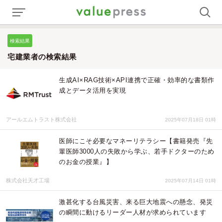
検索結果
宅建業者の検索結果
生成AI×RAG技術×API連携で正確・効率的な書類作
成とデータ活用を実現
アールエムトラスト株式会社
2025年07月18日 01時
医師にこそ必要なマネーリテラシー【書籍発売『先
輩医師3000人の失敗から学ぶ、若手ドクターのため
のお金の授業』】
株式会社天才工場
2025年07月14日 01時
激甚化する台風災害、来る巨大地震への懸念、発災
の瞬間に動けるリーダー人材が求められています