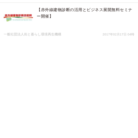
【赤外線建物診断の活用とビジネス展開無料セミナ
ー開催】
一般社団法人街と暮らし環境再生機構
2017年02月17日 04時
第６回 平成28年度「競売不動産取扱主任者試験」
合格発表
一般社団法人不動産競売流通協会
2017年01月17日 23時
【LIXILグループＫ-engineとＴＥＲＳが赤外線建物
診断共催セミナーを開催】
一般社団法人街と暮らし環境再生機構
2016年09月28日 02時
【ＴＥＲＳが赤外線建物診断業務セミナー開催】