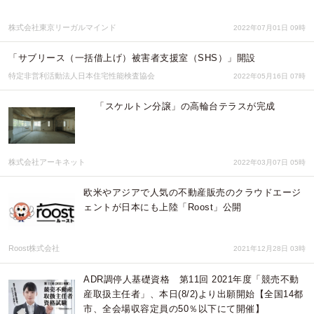
株式会社東京リーガルマインド
2022年07月01日 09時
「サブリース（一括借上げ）被害者支援室（SHS）」開設
特定非営利活動法人日本住宅性能検査協会
2022年05月16日 07時
「スケルトン分譲」の高輪台テラスが完成
株式会社アーキネット
2022年03月07日 05時
欧米やアジアで人気の不動産販売のクラウドエージ
ェントが日本にも上陸「Roost」公開
Roost株式会社
2021年12月28日 03時
ADR調停人基礎資格 第11回 2021年度「競売不動
産取扱主任者」、本日(8/2)より出願開始【全国14都
市、全会場収容定員の50％以下にて開催】