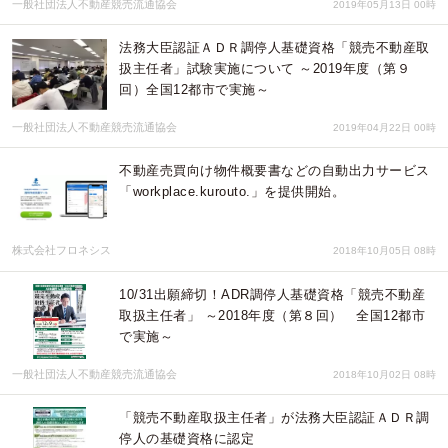
一般社団法人不動産競売流通協会
2019年05月13日 00時
法務大臣認証ＡＤＲ調停人基礎資格「競売不動産取
扱主任者」試験実施について ～2019年度（第９
回）全国12都市で実施～
一般社団法人不動産競売流通協会
2019年04月22日 00時
不動産売買向け物件概要書などの自動出力サービス
「workplace.kurouto.」を提供開始。
株式会社フロネシス
2018年10月05日 08時
10/31出願締切！ADR調停人基礎資格「競売不動産
取扱主任者」 ～2018年度（第８回） 全国12都市
で実施～
一般社団法人不動産競売流通協会
2018年10月02日 08時
「競売不動産取扱主任者」が法務大臣認証ＡＤＲ調
停人の基礎資格に認定