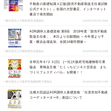
不動産の基礎知識３訂版(競売不動産取扱主任者試験
公式テキスト）』全国の大型書店、インターネット
書店で発売開始
一般社団法人不動産競売流通協会
2020年03月25日 00時
ADR調停人基礎資格 第9回 2019年度「競売不動産
取扱主任者」、本日より出願開始 ～今年度より千
葉・横浜会場追加、全国14都市開催～
一般社団法人不動産競売流通協会
2019年08月01日 00時
令和元年６/２３(日) (一社)大阪府宅地建物取引業
協会 青鳩会主催「たくっちビジネス交流会 まち
づくりフェスティバル」を開催！！
一般社団法人大阪府宅地建物取引業協会
2019年06月05日 07時
法務大臣認証ADR調停人基礎資格 「任意売却不動産
コーディネーター®」創設について