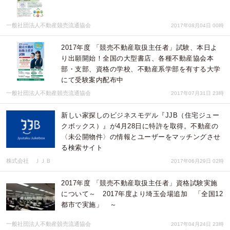
一般社団法人不動産競売流通協会
2017年08月04日 00時
2017年度 「競売不動産取扱主任者」試験、本日よ
り出願開始！全国の大型書店、各種不動産協会本
部・支部、資格の学校、不動産系学部を有する大学
にて受験案内配布中
一般社団法人不動産競売流通協会
2017年07月31日 23時
新しい家探しのビジネスモデル『JJB（住宅ジュー
クボックス）』が4月28日に特許を取得。不動産の
〈未公開物件〉の情報とユーザーをマッチングさせ
る検索サイト
株式会社 ＪＪＢ
2017年06月29日 02時
2017年度 「競売不動産取扱主任者」資格試験実施
について～ 2017年度より埼玉会場追加 「全国12
都市で実施」 ～
一般社団法人不動産競売流通協会
2017年04月24日 23時