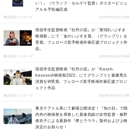
い！』（ウラソフ・セルゲイ監督）ポスタービジュ
アル＆予告編完成
株式会社フェローズ
2023年03月20日 01時
現役学生監督映画『牡丹の花』が「第5回いぶすき
映画祭」にて「金のいぶすき賞」（グランプリ）を
受賞。フェローズ若手映画作家応援プロジェクト作
品。
株式会社フェローズ
2022年10月14日 10時
現役学生監督映画『牡丹の花』が「Kisssh-
kissssssh映画祭2022」にてグランプリと最優秀主
演賞をW受賞。フェローズ若手映画作家応援プロジ
ェクト作品
株式会社フェローズ
2022年09月28日 10時
東京テアトル系にて劇場公開決定！『魚の目』で国
内外の映画祭を席巻した新進気鋭の女性監督・板野
侑衣子による最新作『煙とウララ』製作および上映
決定のお知らせ！