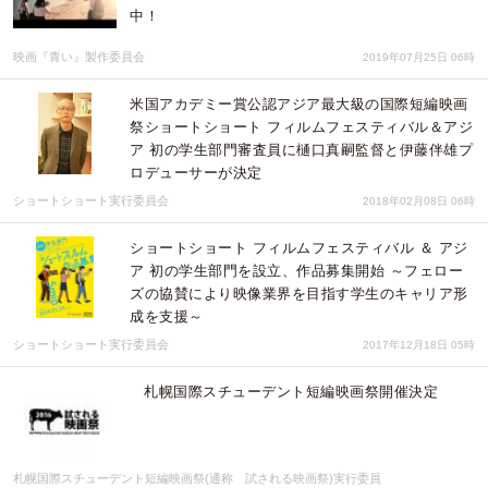
中！
映画『青い』製作委員会
2019年07月25日 06時
米国アカデミー賞公認アジア最大級の国際短編映画
祭ショートショート フィルムフェスティバル＆アジ
ア 初の学生部門審査員に樋口真嗣監督と伊藤伴雄プ
ロデューサーが決定
ショートショート実行委員会
2018年02月08日 06時
ショートショート フィルムフェスティバル ＆ アジ
ア 初の学生部門を設立、作品募集開始 ～フェロー
ズの協賛により映像業界を目指す学生のキャリア形
成を支援～
ショートショート実行委員会
2017年12月18日 05時
札幌国際スチューデント短編映画祭開催決定
札幌国際スチューデント短編映画祭(通称 試される映画祭)実行委員