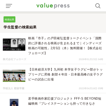
検索結果
学生監督の検索結果
映画『市子』の戸田彬弘監督トークイベント「国際
的に評価される映画が生まれるまで｜インディーズ
映画の可能性」2月5日（木）無料開催！【株式会社
フェローズ】
株式会社フェローズ
2026年01月15日 04時
【日本経済大学】九州初 本学女子ラグビー部がトッ
プリーグに昇格 創部４年目・日本最高峰の女子ラグ
ビーの試合に出場
学校法人 都築学園
2023年04月18日 05時
若手映画作家応援プロジェクト FFF-S BEYOND短
編映画『プレイステーションも持って行きなさ