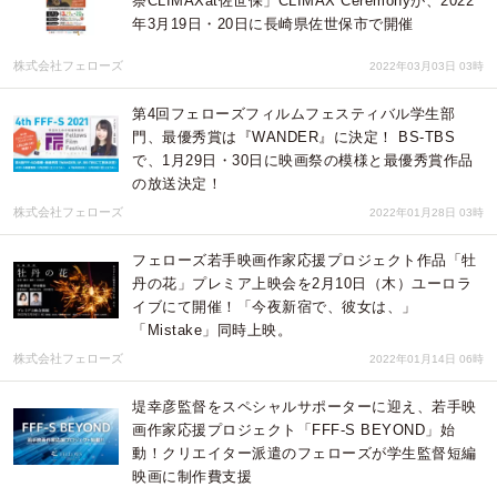
祭CLIMAXat佐世保」CLIMAX Ceremonyが、2022
年3月19日・20日に長崎県佐世保市で開催
株式会社フェローズ
2022年03月03日 03時
第4回フェローズフィルムフェスティバル学生部
門、最優秀賞は『WANDER』に決定！ BS-TBS
で、1月29日・30日に映画祭の模様と最優秀賞作品
の放送決定！
株式会社フェローズ
2022年01月28日 03時
フェローズ若手映画作家応援プロジェクト作品「牡
丹の花」プレミア上映会を2月10日（木）ユーロラ
イブにて開催！「今夜新宿で、彼女は、」
「Mistake」同時上映。
株式会社フェローズ
2022年01月14日 06時
堤幸彦監督をスペシャルサポーターに迎え、若手映
画作家応援プロジェクト「FFF-S BEYOND」始
動！クリエイター派遣のフェローズが学生監督短編
映画に制作費支援