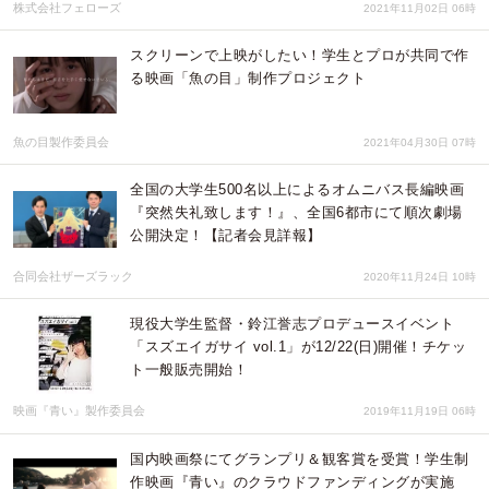
株式会社フェローズ
2021年11月02日 06時
スクリーンで上映がしたい！学生とプロが共同で作
る映画「魚の目」制作プロジェクト
魚の目製作委員会
2021年04月30日 07時
全国の大学生500名以上によるオムニバス長編映画
『突然失礼致します！』、全国6都市にて順次劇場
公開決定！【記者会見詳報】
合同会社ザーズラック
2020年11月24日 10時
現役大学生監督・鈴江誉志プロデュースイベント
「スズエイガサイ vol.1」が12/22(日)開催！チケッ
ト一般販売開始！
映画『青い』製作委員会
2019年11月19日 06時
国内映画祭にてグランプリ＆観客賞を受賞！学生制
作映画『青い』のクラウドファンディングが実施