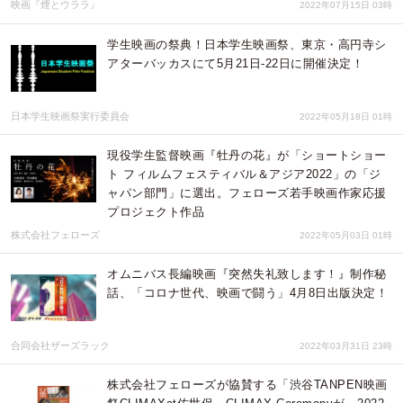
映画『煙とウララ』
2022年07月15日 03時
学生映画の祭典！日本学生映画祭、東京・高円寺シ
アターバッカスにて5月21日-22日に開催決定！
日本学生映画祭実行委員会
2022年05月18日 01時
現役学生監督映画『牡丹の花』が「ショートショー
ト フィルムフェスティバル＆アジア2022」の「ジ
ャパン部門」に選出。フェローズ若手映画作家応援
プロジェクト作品
株式会社フェローズ
2022年05月03日 01時
オムニバス長編映画『突然失礼致します！』制作秘
話、「コロナ世代、映画で闘う」4月8日出版決定！
合同会社ザーズラック
2022年03月31日 23時
株式会社フェローズが協賛する「渋谷TANPEN映画