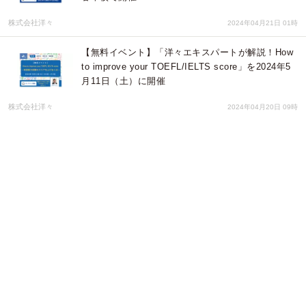
株式会社洋々
2024年04月21日 01時
【無料イベント】「洋々エキスパートが解説！How
to improve your TOEFL/IELTS score」を2024年5
月11日（土）に開催
株式会社洋々
2024年04月20日 09時
【無料イベント】「洋々GMが解説！新高3・既卒生
向け～総合型選抜をどのように活用するか」セミナ
ーを2024年4月6日（土）に渋谷本校で開催
株式会社洋々
2024年03月19日 07時
無料イベント「洋々GMが解説！2025年度 慶應SFC
AO入試解説セミナー」を2024年3月9日（土）に渋
谷本校で開催
株式会社洋々
2024年02月14日 01時
総合型選抜の個別指導塾 洋々、新高校1年生向け講