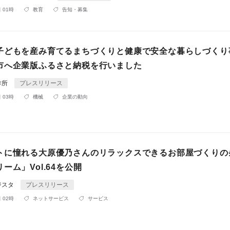
 01時
教育
告知・募集
子どもを産み育てるまちづくりと健康で安全な暮らしづくり
市へ企業版ふるさと納税を行いました
作所
プレスリリース
 03時
機械
企業の動向
トに憧れる大原優乃さんのリラックスできるお部屋づくりの
ーム」Vol.64を公開
ジスタ
プレスリリース
 02時
ネットサービス
サービス