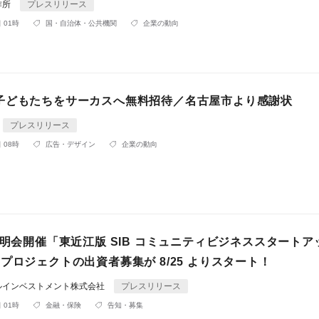
作所
プレスリリース
 01時
国・自治体・公共機関
企業の動向
子どもたちをサーカスへ無料招待／名古屋市より感謝状
プレスリリース
 08時
広告・デザイン
企業の動向
説明会開催「東近江版 SIB コミュニティビジネススタートア
プロジェクトの出資者募集が 8/25 よりスタート！
ルインベストメント株式会社
プレスリリース
 01時
金融・保険
告知・募集