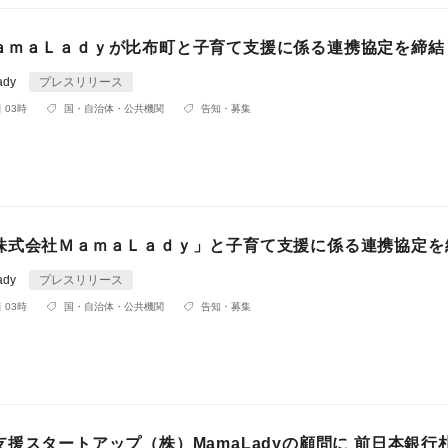
ａｍａＬａｄｙが比布町と子育て支援に係る連携協定を締結
ady
プレスリリース
 03時
国・自治体・公共機関
告知・募集
株式会社ＭａｍａＬａｄｙ」と子育て支援に係る連携協定を
ady
プレスリリース
 03時
国・自治体・公共機関
告知・募集
援スタートアップ（株）MamaLadyの顧問に 前日本銀行