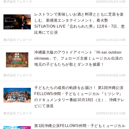
株式会社フェローズ
2026年02月12日 01時
レストランで美味しいお酒と料理とともに芝居を楽
しむ、新感覚エンタテインメント。着火塾
SITUATION LIVE『忘れられた男』12月6・7日、恵
比寿にて公演
株式会社フェローズ
2025年11月11日 01時
沖縄最大級のアウトドアイベント「Hi-sai outdoor
okinawa」で、フェローズ主催ミュージカル出演の
地元の子どもたちが歌とダンスを披露！
株式会社フェローズ
2025年10月28日 01時
子どもたちの成長の軌跡をお届け！ 第1回沖縄公演
FELLOWS仲間・子どもミュージカル『ミツシマ』
のドキュメンタリー番組10月18日（土）、沖縄テレ
ビにて放送
株式会社フェローズ
2025年10月12日 01時
第1回沖縄公演FELLOWS仲間・子どもミュージカル