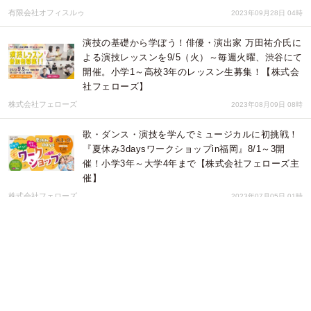
有限会社オフィスルゥ
2023年09月28日 04時
演技の基礎から学ぼう！俳優・演出家 万田祐介氏に
よる演技レッスンを9/5（火）～毎週火曜、渋谷にて
開催。小学1～高校3年のレッスン生募集！【株式会
社フェローズ】
株式会社フェローズ
2023年08月09日 08時
歌・ダンス・演技を学んでミュージカルに初挑戦！
『夏休み3daysワークショップin福岡』8/1～3開
催！小学3年～大学4年まで【株式会社フェローズ主
催】
株式会社フェローズ
2023年07月05日 01時
FELLOWS仲間・子どもミュージカル『ミツシマ』
出演者40名募集！小学3年生～高校3年生、ミュージ
カル初挑戦も大歓迎！6月16日締切【株式会社フェ
ローズ主催】
株式会社フェローズ
2023年05月17日 01時