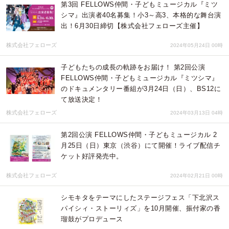
第3回 FELLOWS仲間・子どもミュージカル『ミツ
シマ』出演者40名募集！小3～高3、本格的な舞台演
出！6月30日締切【株式会社フェローズ主催】
株式会社フェローズ
2024年05月24日 00時
子どもたちの成長の軌跡をお届け！ 第2回公演
FELLOWS仲間・子どもミュージカル『ミツシマ』
のドキュメンタリー番組が3月24日（日）、BS12に
て放送決定！
株式会社フェローズ
2024年03月13日 04時
第2回公演 FELLOWS仲間・子どもミュージカル 2
月25日（日）東京（渋谷）にて開催！ライブ配信チ
ケット好評発売中。
株式会社フェローズ
2024年02月21日 00時
シモキタをテーマにしたステージフェス「下北沢ス
パイシィ・ストーリィズ」を10月開催、振付家の香
瑠鼓がプロデュース