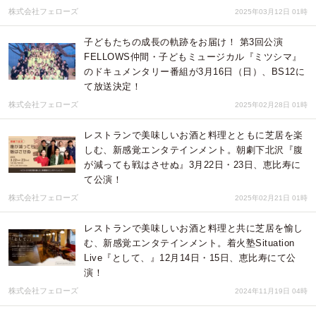
株式会社フェローズ
2025年03月12日 01時
子どもたちの成長の軌跡をお届け！ 第3回公演
FELLOWS仲間・子どもミュージカル『ミツシマ』
のドキュメンタリー番組が3月16日（日）、BS12に
て放送決定！
株式会社フェローズ
2025年02月28日 01時
レストランで美味しいお酒と料理とともに芝居を楽
しむ、新感覚エンタテインメント。朝劇下北沢『腹
が減っても戦はさせぬ』3月22日・23日、恵比寿に
て公演！
株式会社フェローズ
2025年02月21日 01時
レストランで美味しいお酒と料理と共に芝居を愉し
む、新感覚エンタテインメント。着火塾Situation
Live『として、』12月14日・15日、恵比寿にて公
演！
株式会社フェローズ
2024年11月19日 04時