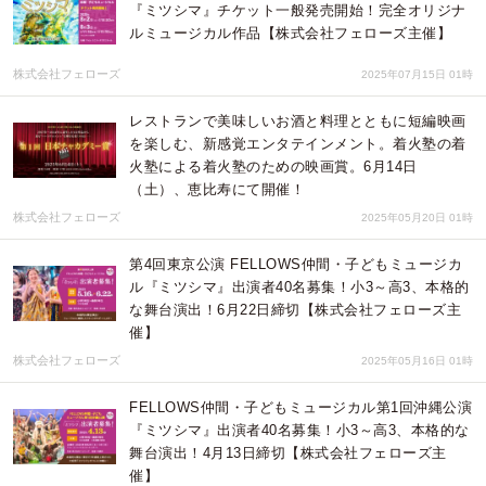
『ミツシマ』チケット一般発売開始！完全オリジナ
ルミュージカル作品【株式会社フェローズ主催】
株式会社フェローズ
2025年07月15日 01時
レストランで美味しいお酒と料理とともに短編映画
を楽しむ、新感覚エンタテインメント。着火塾の着
火塾による着火塾のための映画賞。6月14日
（土）、恵比寿にて開催！
株式会社フェローズ
2025年05月20日 01時
第4回東京公演 FELLOWS仲間・子どもミュージカ
ル『ミツシマ』出演者40名募集！小3～高3、本格的
な舞台演出！6月22日締切【株式会社フェローズ主
催】
株式会社フェローズ
2025年05月16日 01時
FELLOWS仲間・子どもミュージカル第1回沖縄公演
『ミツシマ』出演者40名募集！小3～高3、本格的な
舞台演出！4月13日締切【株式会社フェローズ主
催】