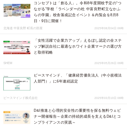
コンセプトは「創る人」。令和8年度開校予定の“つ
ながる”学校「ラベンダーの杜 中富良野町立なかふ
らの学園」校舎落成記念イベント＆内覧会を8月8
日・9日に開催！
北海道 中富良野 町長の部屋
2025年08月04日 06時
「女性活躍で企業力アップ」えるぼし認定の全ステ
ップ解説自社に最適なホワイト企業マークの選び方
と取得戦略
SHEM
2025年05月26日 06時
ピースマインド、「健康経営優良法人（中小規模法
人部門）」に6年連続認定
ピースマインド株式会社
2025年03月10日 08時
D&I推進と心理的安全性の重要性を探る無料ウェビ
ナー開催報告～企業の持続的成長を支えるD&Iとコ
ンプライアンスの実践～