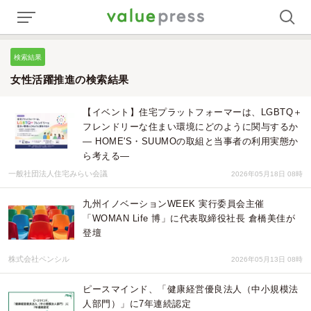
検索結果
女性活躍推進の検索結果
【イベント】住宅プラットフォーマーは、LGBTQ＋
フレンドリーな住まい環境にどのように関与するか
― HOME'S・SUUMOの取組と当事者の利用実態か
ら考える―
一般社団法人住宅みらい会議
2026年05月18日 08時
九州イノベーションWEEK 実行委員会主催
「WOMAN Life 博」に代表取締役社長 倉橋美佳が
登壇
株式会社ペンシル
2026年05月13日 08時
ピースマインド、「健康経営優良法人（中小規模法
人部門）」に7年連続認定