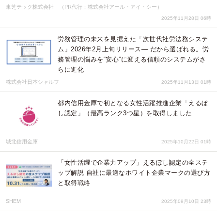
東芝テック株式会社 （PR代行：株式会社アール・アイ・シー）
2025年11月28日 06時
労務管理の未来を見据えた「次世代社労法務システ
ム」2026年2月上旬リリース― だから選ばれる。労
務管理の悩みを“安心”に変える信頼のシステムがさ
らに進化 ―
株式会社日本シャルフ
2025年11月13日 01時
都内信用金庫で初となる女性活躍推進企業「えるぼ
し認定」（最高ランク3つ星）を取得しました
城北信用金庫
2025年10月22日 01時
「女性活躍で企業力アップ」えるぼし認定の全ステ
ップ解説 自社に最適なホワイト企業マークの選び方
と取得戦略
SHEM
2025年09月10日 23時