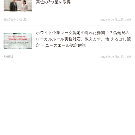
高位の3つ星を取得
株式会社JALUX
2024年06月11日 05時
ホワイト企業マーク認定の隠れた難関！？労働局の
ローカルルール実務対応、教えます。他 えるぼし認
定・ ユースエール認定解説
SHEM
2024年06月07日 01時
【女性活躍推進】平均賃金上昇率15％、および福利
厚生充実化のためジム利用とベビーシッター割引券
の制度を導入
株式会社ルバート
2024年05月16日 03時
山形BPOパーク「やまがたスマイル企業認定制度」
ダイヤモンドスマイル企業に認定
株式会社プレステージ・インターナショナル
2024年04月18日 04時