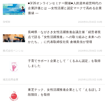
■3/26オンラインセミナー開催■人的資本経営時代の
企業評価とは ―女性活躍と認定マークで高める企業
価値 ―
SHEM
2026年01月30日 01時
長崎県・ながさき女性活躍推進会議主催「経営者視
点で語る『女性活躍推進』への取り組みと未来への
かたち。」に代表取締役社長 倉橋美佳が登壇
株式会社ペンシル
2026年01月09日 01時
子育てサポート企業として「くるみん認定」を取得
しました
城北信用金庫
2025年12月15日 01時
東芝テック、女性活躍推進企業として「えるぼし 2
段階目」を取得