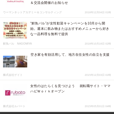
＆交流会開催のお知らせ
ウーマンネットアカデミー＆コンサルティング
2018年12月04日 01時
“鮮魚バル”が女性歓迎キャンペーンを10月から開
始。週末に飲み物またはおすすめメニューから好き
な一品料理を無料で提供
鮮魚バル NAGOMIYA
2018年10月16日 02時
空き家を有効活用して、地方在住女性の自立を支援
株式会社ゲイト
2015年12月03日 02時
女性のはたらくを見つけよう 就転職サイト・ママ
ハピＷｏｒｋオープン
株式会社ルバート
2015年05月01日 04時