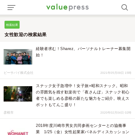
検索結果
女性歓迎の検索結果
経験者求む！Sharez、パーソナルトレーナー募集開
始！
ビーサバイ株式会社
2021年05月09日 15時
スナック女子急増中！女子旅×昭和スナック。昭和
の雰囲気を残す歓楽街で「夜さんぽ」スナック初心
者でも楽しめる彦根の新たな魅力をご紹介。映えス
ポットもてんこ盛り！
彦根市
2020年02月04日 02時
2018年度川崎市男女共同参画センターとの協働事
業 1/25（金）女性起業家パネルディスカッション