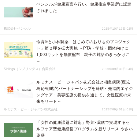
ペンシルが健康宣言を行い、健康推進事業所に認定
されました
株式会社ペンシル
2025年10月17日 02時
命育®と小林製薬「はじめてのおりものプロジェク
ト」第２弾を拡大実施 ～PTA・学校・団体向けに
1,000キットを無償配布、親子の対話のきっかけに
～
Siblings（シブリングス）合同会社
2025年09月30日 04時
ルミナス・ビー ジャパン株式会社と相良病院(鹿児
島)が戦略的パートナーシップを締結～先進的エイジ
ングケア・美容医療の提供を通じて、女性医療の未
来をリード～
ルミナス・ビー・ジャパン株式会社
2025年09月01日 01時
「女性の健康課題に対応」野菜×薬膳で実現するセ
ルフケア型健康経営プログラムを新リリース やさい
薬膳