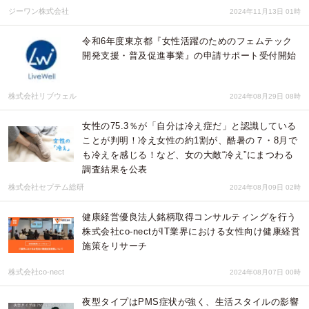
ジーワン株式会社
2024年11月13日 01時
令和6年度東京都『女性活躍のためのフェムテック
開発支援・普及促進事業』の申請サポート受付開始
株式会社リブウェル
2024年08月29日 08時
女性の75.3％が「自分は冷え症だ」と認識している
ことが判明！冷え女性の約1割が、酷暑の７・8月で
も冷えを感じる！など、女の大敵“冷え”にまつわる
調査結果を公表
株式会社セプテム総研
2024年08月09日 02時
健康経営優良法人銘柄取得コンサルティングを行う
株式会社co-nectがIT業界における女性向け健康経営
施策をリサーチ
株式会社co-nect
2024年08月07日 00時
夜型タイプはPMS症状が強く、生活スタイルの影響