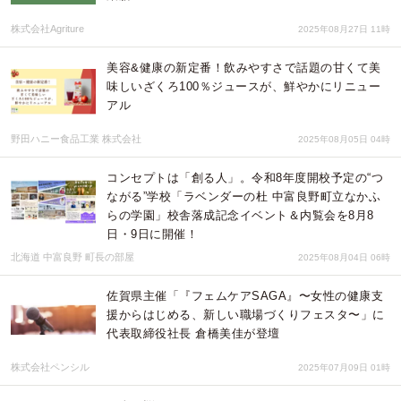
株式会社Agriture
2025年08月27日 11時
美容&健康の新定番！飲みやすさで話題の甘くて美
味しいざくろ100％ジュースが、鮮やかにリニュー
アル
野田ハニー食品工業 株式会社
2025年08月05日 04時
コンセプトは「創る人」。令和8年度開校予定の“つ
ながる”学校「ラベンダーの杜 中富良野町立なかふ
らの学園」校舎落成記念イベント＆内覧会を8月8
日・9日に開催！
北海道 中富良野 町長の部屋
2025年08月04日 06時
佐賀県主催「『フェムケアSAGA』〜女性の健康支
援からはじめる、新しい職場づくりフェスタ〜」に
代表取締役社長 倉橋美佳が登壇
株式会社ペンシル
2025年07月09日 01時