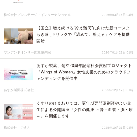
株式会社プレステージ・インターナショナル
2026年03月16日 04時
【国立】増え続ける“冷え難民”に向けた新コースよ
もぎ蒸し×リラクで「温めて、整える」ケアを提供
開始
ワンアンドオンリー国立整体院
2026年01月21日 01時
あすか製薬、創立20周年記念社会貢献プロジェクト
『Wings of Women』女性支援のためのクラウドフ
ァンディングを開催中
あすか製薬株式会社
2025年12月17日 01時
くすりのひまわりでは、更年期専門薬剤師やよい先
生による公開講座『女性の健康 ～骨・血管・脳・尿
～』を開催します
株式会社 ごえん
2025年10月31日 04時