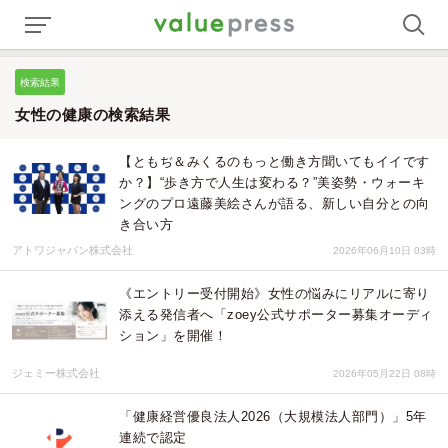
検索結果
女性の健康の検索結果
【ともぢ＆みくるのもっと働き方聞いてもイイです
か？】“歩き方で人生は変わる？”美姿勢・ウォーキ
ングのプロ遠藤美絵さんが語る、新しい自分との向
き合い方
アトワジャパン株式会社
2026年06月10日 03時
《エントリー受付開始》女性の悩みにリアルに寄り
添える発信者へ「zoey公式サポーター募集オーディ
ション」を開催！
ジェミー株式会社
2026年05月22日 08時
「健康経営優良法人2026（大規模法人部門）」5年
連続で認定