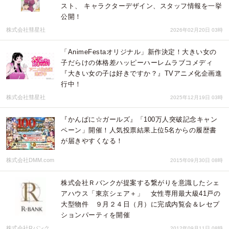
スト、 キャラクターデザイン、スタッフ情報を一挙
公開！
株式会社彗星社
2026年02月20日 03時
「AnimeFestaオリジナル」新作決定！大きい女の
子だらけの体格差ハッピーハーレムラブコメディ
『大きい女の子は好きですか？』TVアニメ化企画進
行中！
株式会社彗星社
2025年12月19日 03時
『かんぱに☆ガールズ』「100万人突破記念キャン
ペーン」開催！人気投票結果上位5名からの履歴書
が届きやすくなる！
株式会社DMM.com
2015年09月30日 08時
株式会社Ｒバンクが提案する繋がりを意識したシェ
アハウス「東京シェア＋」 女性専用最大級41戸の
大型物件 ９月２４日（月）に完成内覧会＆レセプ
ションパーティを開催
株式会社Rバンク
2012年09月11日 08時