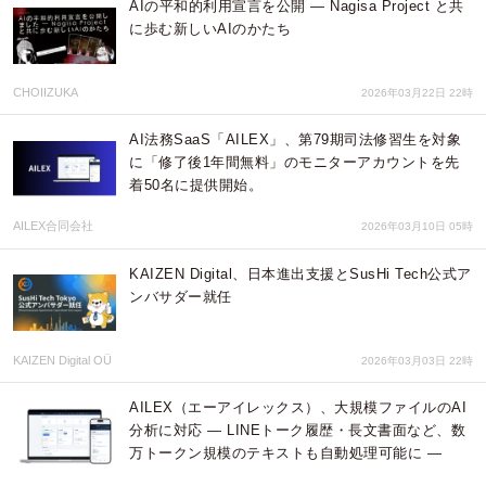
AIの平和的利用宣言を公開 — Nagisa Project と共
に歩む新しいAIのかたち
CHOIIZUKA
2026年03月22日 22時
AI法務SaaS「AILEX」、第79期司法修習生を対象
に「修了後1年間無料」のモニターアカウントを先
着50名に提供開始。
AILEX合同会社
2026年03月10日 05時
KAIZEN Digital、日本進出支援とSusHi Tech公式ア
ンバサダー就任
KAIZEN Digital OÜ
2026年03月03日 22時
AILEX（エーアイレックス）、大規模ファイルのAI
分析に対応 ― LINEトーク履歴・長文書面など、数
万トークン規模のテキストも自動処理可能に ―