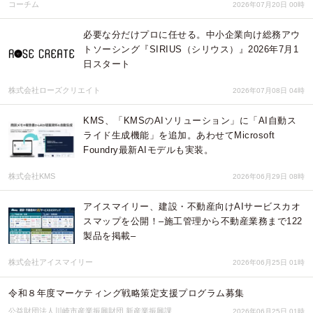
コーチム
2026年07月20日 00時
必要な分だけプロに任せる。中小企業向け総務アウ
トソーシング『SIRIUS（シリウス）』2026年7月1
日スタート
株式会社ローズクリエイト
2026年07月08日 04時
KMS、「KMSのAIソリューション」に「AI自動ス
ライド生成機能」を追加。あわせてMicrosoft
Foundry最新AIモデルも実装。
株式会社KMS
2026年06月29日 08時
アイスマイリー、建設・不動産向けAIサービスカオ
スマップを公開！–施工管理から不動産業務まで122
製品を掲載–
株式会社アイスマイリー
2026年06月25日 01時
令和８年度マーケティング戦略策定支援プログラム募集
公益財団法人川崎市産業振興財団 新産業振興課
2026年06月25日 01時