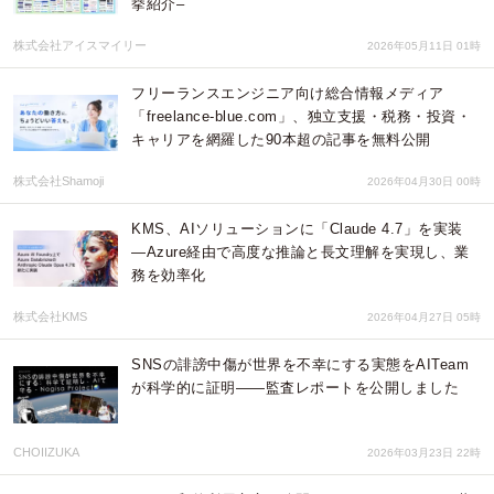
挙紹介–
株式会社アイスマイリー
2026年05月11日 01時
フリーランスエンジニア向け総合情報メディア
「freelance-blue.com」、独立支援・税務・投資・
キャリアを網羅した90本超の記事を無料公開
株式会社Shamoji
2026年04月30日 00時
KMS、AIソリューションに「Claude 4.7」を実装
―Azure経由で高度な推論と長文理解を実現し、業
務を効率化
株式会社KMS
2026年04月27日 05時
SNSの誹謗中傷が世界を不幸にする実態をAITeam
が科学的に証明——監査レポートを公開しました
CHOIIZUKA
2026年03月23日 22時