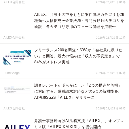
AILEX合同会社
2026年02月26日 01時
AILEX、弁護士の声をもとに案件管理カテゴリを29
種類へ大幅拡充〜企業法務・専門分野16カテゴリを
新設、各カテゴリ専用のフェーズ管理を搭載〜
AILEX合同会社
2026年02月25日 12時
フリーランス200名調査：60%が「会社員に戻りた
い」と回答。最大の悩みは「収入の不安定さ」で
84%がストレス実感
FundBridge
2026年02月25日 07時
調査レポートが明らかにした「2つの構造的危機」
に対応する、懲戒請求対応などの5つの新機能を、
AI法務SaaS「AILEX」がリリース
AILEX合同会社
2026年02月23日 09時
弁護士事務所向けAI法務支援「AILEX」、オンプレ
ミス版「AILEX KAIKIRI」を提供開始