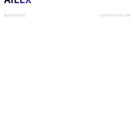
AILEX合同会社
2026年02月22日 23時
AI法務SaaS「AILEX」、司法修習生向け無料アカ
ウント提供キャンペーンを開始。修習期間中は完全
無料。次世代の弁護士がキャリア初期からAIリテラ
シーを習得。
AILEX合同会社
2026年02月21日 11時
弁護士向けAI SaaS「AILEX」、全機能の弁護士法
適合性マッピングを公開― 法務省ガイドライン第4
項「セーフハーバー」に完全準拠した透明性の高い
設計思
AILEX合同会社
2026年02月21日 05時
アイスマイリー、生成AI 業務変革カオスマップを公
開！～実務を再定義する「自律・自動化・専門特
化」、200製品以上の最新ソリューションを集約～
株式会社アイスマイリー
2026年02月17日 01時