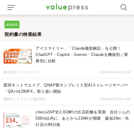
検索結果
契約書の検索結果
アイスマイリー、「Claude徹底解説」を公開！
ChatGPT・Copilot・Gemini・Claudeを機能別／業
務別に比較
株式会社アイスマイリー
2026年08月06日 07時
図研ネットウエイブ、QNAP製オンプレミス型AIストレージサーバー
「QAI-h1290FX」取り扱い開始
図研ネットウエイブ株式会社
2026年07月28日 04時
chocoZAP全2,018軒の出店距離を実測 自社ジムの
500m以内に、あとから234軒が開業 最短29m・先
行店の89日後