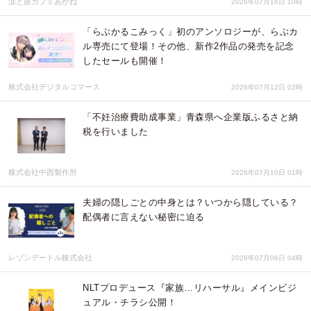
涙と旅カフェあかね
2026年07月16日 10時
「らぶかるこみっく」初のアンソロジーが、らぶカ
ル専売にて登場！その他、新作2作品の発売を記念
したセールも開催！
株式会社デジタルコマース
2026年07月12日 02時
「不妊治療費助成事業」青森県へ企業版ふるさと納
税を行いました
株式会社中西製作所
2026年07月10日 01時
夫婦の隠しごとの中身とは？いつから隠している？
配偶者に言えない秘密に迫る
レゾンデートル株式会社
2026年07月06日 04時
NLTプロデュース『家族…リハーサル』メインビジ
ュアル・チラシ公開！