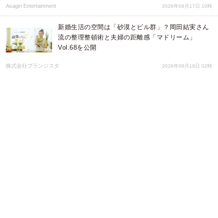
Asagiri Entertainment
2026年06月17日 10時
新婚生活の空間は「砂漠とビル群」？岡田結実さん
流の整理整頓術と夫婦の距離感「マドリーム」
Vol.68を公開
株式会社ブランジスタ
2026年06月16日 02時
4人に1人以上の既婚者が「配偶者から熟年離婚され
る心配がある」──熟年離婚を切り出されたら？約半
数の人が”条件次第”と回答
レゾンデートル株式会社
2026年06月11日 02時
結婚で失う”お金”と”時間” 既婚者の半数以上が「減
った」と実感｜結婚によって”失ったもの”に関する
意識調査（第3報）
レゾンデートル株式会社
2026年06月10日 04時
人生を整え、人生を祝う。バリ島だけではないイン
ドネシアの魅力を伝える相談会を開始