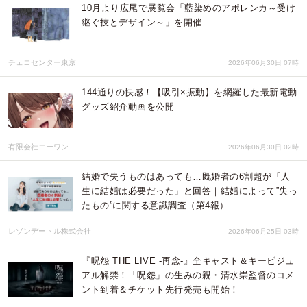
10月より広尾で展覧会「藍染めのアポレンカ～受け
継ぐ技とデザイン～」を開催
チェコセンター東京
2026年06月30日 07時
144通りの快感！【吸引×振動】を網羅した最新電動
グッズ紹介動画を公開
有限会社エーワン
2026年06月30日 02時
結婚で失うものはあっても…既婚者の6割超が「人
生に結婚は必要だった」と回答｜結婚によって”失っ
たもの”に関する意識調査（第4報）
レゾンデートル株式会社
2026年06月25日 03時
『呪怨 THE LIVE -再念-』全キャスト＆キービジュ
アル解禁！「呪怨」の生みの親・清水崇監督のコメ
ント到着＆チケット先行発売も開始！