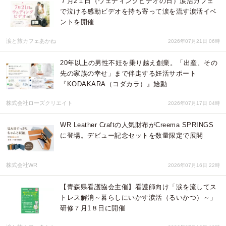
７月2１日（ウェディングビデオの日）涙活カフェ
で泣ける感動ビデオを持ち寄って涙を流す涙活イベ
ントを開催
涙と旅カフェあかね
2026年07月21日 06時
20年以上の男性不妊を乗り越え創業。「出産、その
先の家族の幸せ」まで伴走する妊活サポート
『KODAKARA（コダカラ）』始動
株式会社ローズクリエイト
2026年07月17日 04時
WR Leather Craftの人気財布がCreema SPRINGS
に登場。デビュー記念セットを数量限定で展開
株式会社WR
2026年07月16日 22時
【青森県看護協会主催】看護師向け「涙を流してス
トレス解消～暮らしにいかす涙活（るいかつ）～」
研修７月1８日に開催