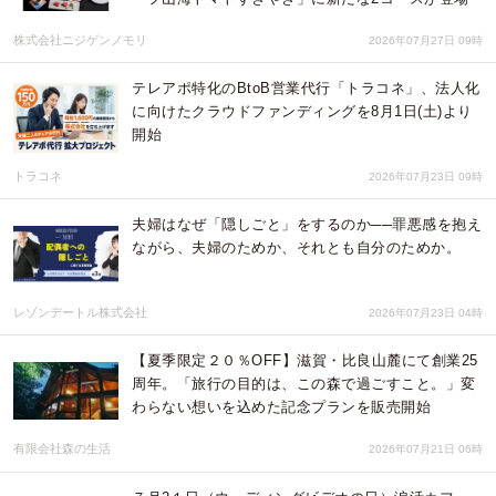
株式会社ニジゲンノモリ
2026年07月27日 09時
テレアポ特化のBtoB営業代行「トラコネ」、法人化
に向けたクラウドファンディングを8月1日(土)より
開始
トラコネ
2026年07月23日 09時
夫婦はなぜ「隠しごと」をするのか──罪悪感を抱え
ながら、夫婦のためか、それとも自分のためか。
レゾンデートル株式会社
2026年07月23日 04時
【夏季限定２０％OFF】滋賀・比良山麓にて創業25
周年。「旅行の目的は、この森で過ごすこと。」変
わらない想いを込めた記念プランを販売開始
有限会社森の生活
2026年07月21日 06時