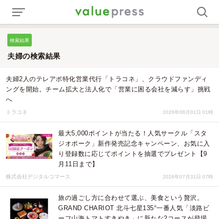
検索結果
夫婦の検索結果
夫婦2人のテレアポ特化営業代行「トラコネ」、クラウドファンディ
ングを開始。チーム拡大と法人化で「営業に困る会社を減らす」挑戦
へ
トラコネ
2026年08月01日 01時
最大5,000ポイントが当たる！人気サークル「スタ
ジオポーク」新作発売記念キャンペーン、お気に入
り登録数に応じてポイントを抽選でプレゼント【9
月11日まで】
株式会社デジタルコマース
2026年07月31日 07時
旅の過ごし方に合わせて選ぶ、美食という贅沢。
GRAND CHARIOT 北斗七星135°一番人気「淡路ビ
ーフ山海トマトすきやき」に新たな2コースが登場