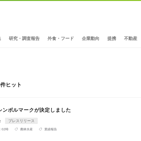
集
研究・調査報告
外食・フード
企業動向
提携
不動産
3件ヒット
シンボルマークが決定しました
会
プレスリリース
 02時
農林水産
業績報告