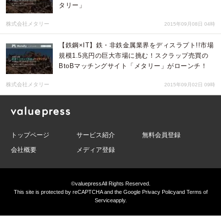
タリー」
株式会社メタリー
2015年09月08日 04時
【鉄鋼×IT】鉄・非鉄金属業界をディスラプト!!市場
規模1.5兆円の巨大市場に挑む！スクラップ売買の
BtoBマッチングサイト「メタリー」がローンチ！
株式会社メタリー
2015年09月02日 09時
トップページ
サービス紹介
無料会員登録
会社概要
メディア登録
©valuepress
All Rights Reserved.
This site is protected by reCAPTCHA and the Google
Privacy Policy
and
Terms of
Service
apply.