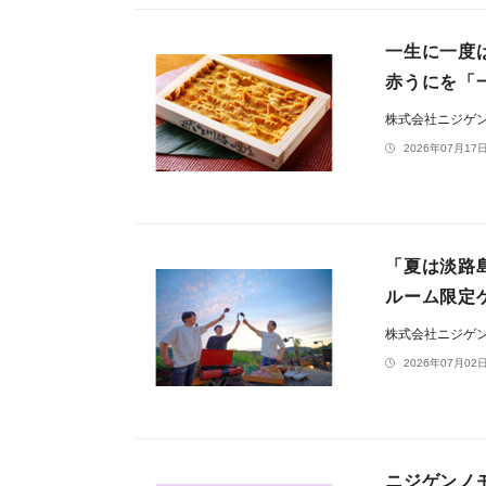
一生に一度
赤うにを「
株式会社ニジゲ
2026年07月17日
「夏は淡路
ルーム限定
株式会社ニジゲ
2026年07月02日
ニジゲンノモ