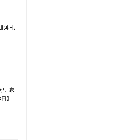
 北斗七
が、家
3日】