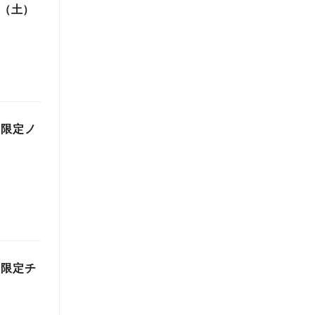
日（土）
ム限定ノ
ム限定チ