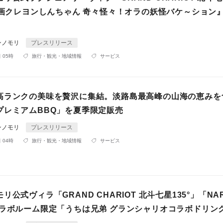
『映画クレヨンしんちゃん 奇々怪々！オラの妖怪バケ～ション
ンノモリ
プレスリリース
 05時
旅行・観光・地域情報
サービス
高ランクの美味を贅沢に集結。淡路島最高峰の山海の恵みを
プレミアムBBQ」を夏季限定販売
ンノモリ
プレスリリース
 04時
旅行・観光・地域情報
サービス
リ公式ヴィラ「GRAND CHARIOT 北斗七星135°」「NAR
コラボルーム限定「うちは兄弟 グランシャリオコラボドリン