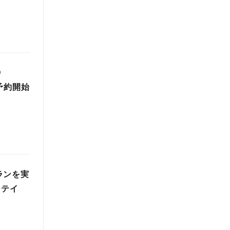
D
り予約開始
ランを実
ステイ