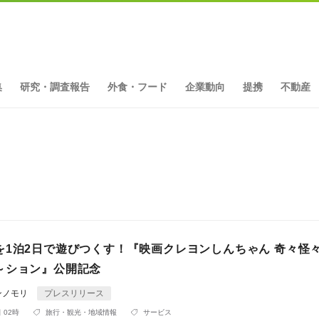
集
研究・調査報告
外食・フード
企業動向
提携
不動産
を1泊2日で遊びつくす！『映画クレヨンしんちゃん 奇々怪
～ション』公開記念
ンノモリ
プレスリリース
 02時
旅行・観光・地域情報
サービス