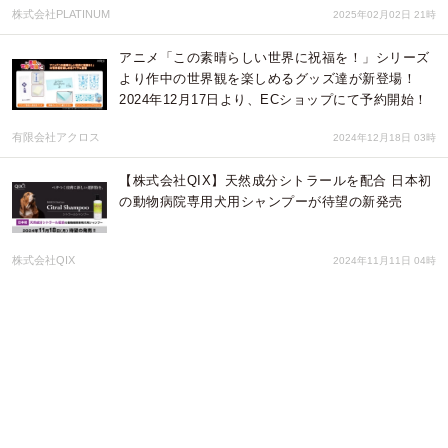
株式会社PLATINUM
2025年02月02日 21時
アニメ「この素晴らしい世界に祝福を！」シリーズ
より作中の世界観を楽しめるグッズ達が新登場！
2024年12月17日より、ECショップにて予約開始！
有限会社アクロス
2024年12月18日 03時
【株式会社QIX】天然成分シトラールを配合 日本初
の動物病院専用犬用シャンプーが待望の新発売
株式会社QIX
2024年11月11日 04時
9.28(土)-29(日) 家族である愛犬のことを考える一
日。Think Partner DOG
みなとみらいPRセンター
2024年09月20日 00時
ベタつく皮膚に新たな選択肢を。日本初、天然成分
シトラール配合の動物病院専用犬用シャンプーが待