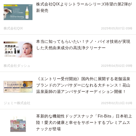
株式会社QIXよりシトラールシリーズ待望の第2弾が
新発売
株式会社QIX
2025年05月07日 05時
本当に知ってもらいたい！ナノ・バイオ技術が実現
した天然由来成分の高洗浄クリーナー
株式会社ダッシュ
2025年04月02日 05時
《エントリー受付開始》国内外に展開する老舗温泉
ブランドのアンバサダーになれる大チャンス！花山
温泉薬師の湯アンバサダーオーディション開催！
ジェミー株式会社
2025年02月13日 01時
革新的な機能性ドッグスナック「Fit-Bits」日本初上
陸！愛犬の健康と幸せをサポートするプレミアムス
ナックが登場