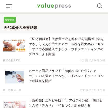
検索結果
天然成分の検索結果
【50万個販売】天然黄土液を配合18分割構造で首を
やさしく支える黄土エアホール枕を最大35パーセン
トオフで応援購入できるクラウドファンディングの
プロジェクト実施
株式会社RICO
2025年10月28日 06時
カーケア用品ブランド「zepan car（ゼパン カ
ー）」の人気アイテムが、ヨドバシ・ドット・コム
での販売を開始
鑫三海株式会社
2025年10月21日 01時
【新発売】ニキビを防ぐ＼ アゼライン酸 ／洗顔石
けんで『テカり』『ベタつく』肌を整える