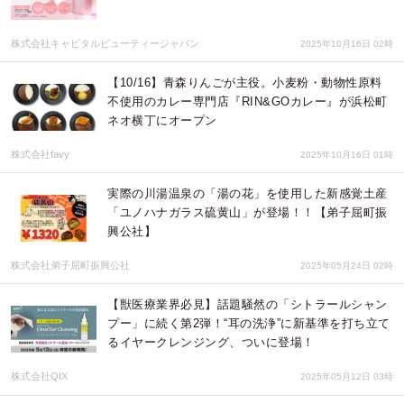
株式会社キャピタルビューティージャパン
2025年10月16日 02時
【10/16】青森りんごが主役。小麦粉・動物性原料
不使用のカレー専門店『RIN&GOカレー』が浜松町
ネオ横丁にオープン
株式会社favy
2025年10月16日 01時
実際の川湯温泉の「湯の花」を使用した新感覚土産
「ユノハナガラス硫黄山」が登場！！【弟子屈町振
興公社】
株式会社弟子屈町振興公社
2025年05月24日 02時
【獣医療業界必見】話題騒然の「シトラールシャン
プー」に続く第2弾！“耳の洗浄”に新基準を打ち立て
るイヤークレンジング、ついに登場！
株式会社QIX
2025年05月12日 03時