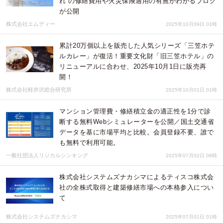
れ”の修繕費用や火災保険適用の有無がわかるブログ
が公開
株式会社エムディー
2025年10月09日 01時
累計20万個以上を販売した人気シリーズ「三笠ホテ
ルカレー」が復活！重要文化財「旧三笠ホテル」の
リニューアルに合わせ、2025年10月1日に販売再
開！
株式会社軽井沢総合研究所
2025年10月01日 01時
マンション管理費・修繕積立金の適正性を1分で診
断する無料Webシミュレーターを公開／国土交通省
データを基に市場平均と比較。会員登録不要、誰で
も無料で利用可能。
一般社団法人リジカルシンキング
2025年07月02日 08時
株式会社システムズナカシマによるティスコ株式会
社の全株式取得と建築修繕市場への本格参入につい
て
株式会社システムズナカシマ
2025年07月01日 01時