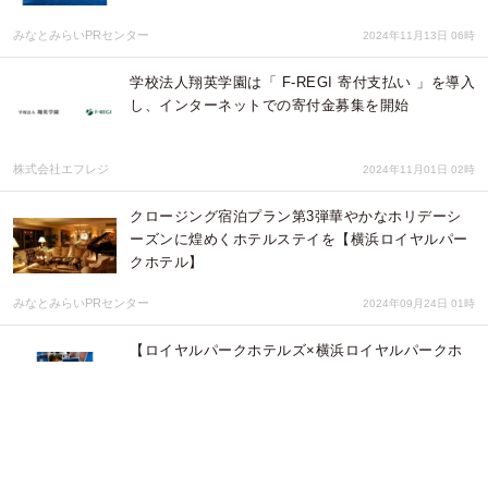
みなとみらいPRセンター
2024年11月13日 06時
学校法人翔英学園は「 F-REGI 寄付支払い 」を導入
し、インターネットでの寄付金募集を開始
株式会社エフレジ
2024年11月01日 02時
クロージング宿泊プラン第3弾華やかなホリデーシ
ーズンに煌めくホテルステイを【横浜ロイヤルパー
クホテル】
みなとみらいPRセンター
2024年09月24日 01時
【ロイヤルパークホテルズ×横浜ロイヤルパークホ
テル】 「未来へと想いを紡ぐ、フォトキャンペー
ン」開催 ~9/30(月)まで
みなとみらいPRセンター
2024年09月02日 05時
台風シーズン前に屋上やベランダの補修を1日施工