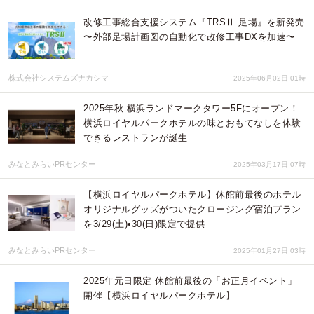
改修工事総合支援システム『TRSⅡ 足場』を新発売
〜外部足場計画図の自動化で改修工事DXを加速〜
株式会社システムズナカシマ
2025年06月02日 01時
2025年秋 横浜ランドマークタワー5Fにオープン！
横浜ロイヤルパークホテルの味とおもてなしを体験
できるレストランが誕生
みなとみらいPRセンター
2025年03月17日 07時
【横浜ロイヤルパークホテル】休館前最後のホテル
オリジナルグッズがついたクロージング宿泊プラン
を3/29(土)•30(日)限定で提供
みなとみらいPRセンター
2025年01月27日 03時
2025年元日限定 休館前最後の「お正月イベント」
開催【横浜ロイヤルパークホテル】